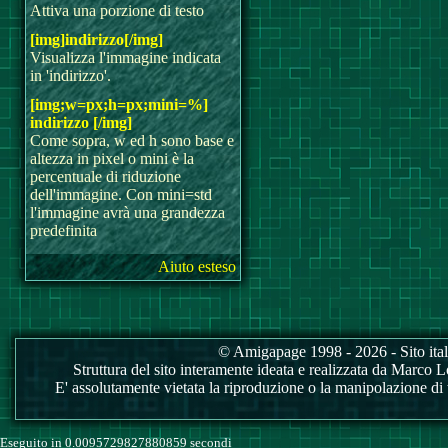
Attiva una porzione di testo
[img]indirizzo[/img]
Visualizza l'immagine indicata
in 'indirizzo'.
[img;w=px;h=px;mini=%]
indirizzo [/img]
Come sopra, w ed h sono base e
altezza in pixel o mini è la
percentuale di riduzione
dell'immagine. Con mini=std
l'immagine avrà una grandezza
predefinita
Aiuto esteso
© Amigapage 1998 - 2026 - Sito itali
Struttura del sito interamente ideata e realizzata da Marco Love
E' assolutamente vietata la riproduzione o la manipolazione di tu
Eseguito in 0.0095729827880859 secondi