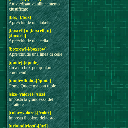
Attiva/disattiva allineamento
giustificato
[box]-[/box]
Apre/chiude una tabella
[boxcell] o [boxcell=n]-
[/boxcell]
Apre/chiude una cella
[boxrow]-[/boxrow]
Apre/chiude una linea di celle
[quote]-[/quote]
Crea un box per quotare
commenti.
[quote=titolo]-[/quote]
Come Quote ma con titolo.
[size=valore]-[/size]
Imposta la grandezza del
carattere
[color=valore]-[/color]
Imposta il colore del testo.
[url=indirizzo]-[/url]