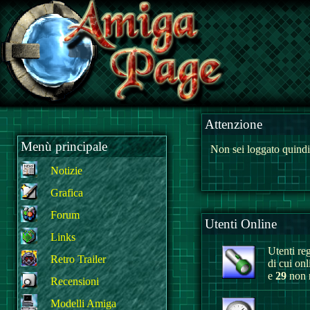
Attenzione
Menù principale
Non sei loggato quindi
Notizie
Grafica
Forum
Utenti Online
Links
Utenti reg
Retro Trailer
di cui on
e
29
non r
Recensioni
Modelli Amiga