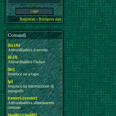
Registrati
-
Recupera dati
Comandi
[b]-[/b]
Attiva/disattiva il neretto
[i]-[/i]
Attiva/disattiva l'italico
[br]
Inserisce un a capo
[p]
Inserisce un interruzzione di
paragrafo
[center]-[/center]
Attiva/disattiva allineamento
centrato
[justify]-[/justify]