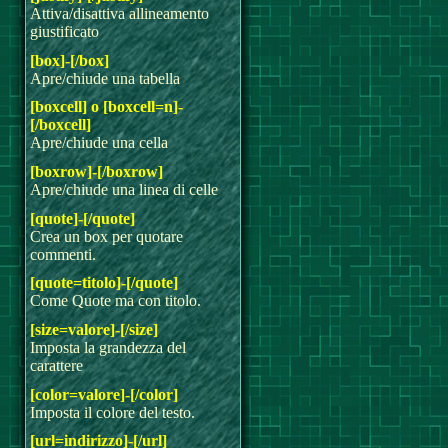
Attiva/disattiva allineamento
giustificato
[box]-[/box]
Apre/chiude una tabella
[boxcell] o [boxcell=n]-
[/boxcell]
Apre/chiude una cella
[boxrow]-[/boxrow]
Apre/chiude una linea di celle
[quote]-[/quote]
Crea un box per quotare
commenti.
[quote=titolo]-[/quote]
Come Quote ma con titolo.
[size=valore]-[/size]
Imposta la grandezza del
carattere
[color=valore]-[/color]
Imposta il colore del testo.
[url=indirizzo]-[/url]