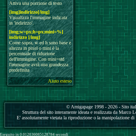
Attiva una porzione di testo
[img]indirizzo[/img]
Visualizza l'immagine indicata
in 'indirizzo'.
[img;w=px;h=px;mini=%]
indirizzo [/img]
Come sopra, w ed h sono base e
altezza in pixel o mini è la
percentuale di riduzione
dell'immagine. Con mini=std
l'immagine avrà una grandezza
predefinita
Aiuto esteso
© Amigapage 1998 - 2026 - Sito itali
Struttura del sito interamente ideata e realizzata da Marco Love
E' assolutamente vietata la riproduzione o la manipolazione di tu
Eseguito in 0.012036085128784 secondi