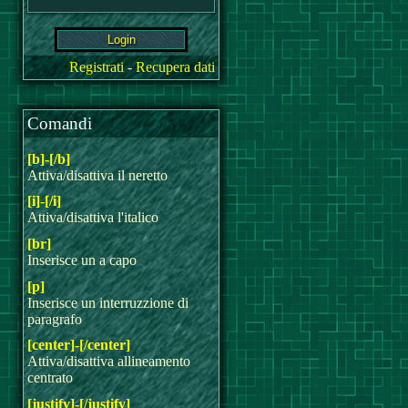
Registrati
-
Recupera dati
Comandi
[b]-[/b]
Attiva/disattiva il neretto
[i]-[/i]
Attiva/disattiva l'italico
[br]
Inserisce un a capo
[p]
Inserisce un interruzzione di
paragrafo
[center]-[/center]
Attiva/disattiva allineamento
centrato
[justify]-[/justify]