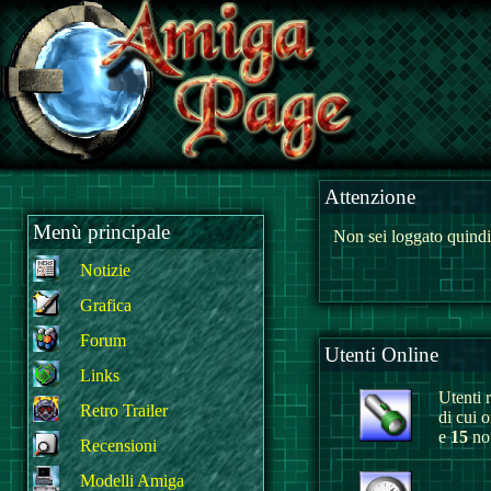
Attenzione
Menù principale
Non sei loggato quindi
Notizie
Grafica
Forum
Utenti Online
Links
Utenti r
Retro Trailer
di cui 
e
15
non
Recensioni
Modelli Amiga