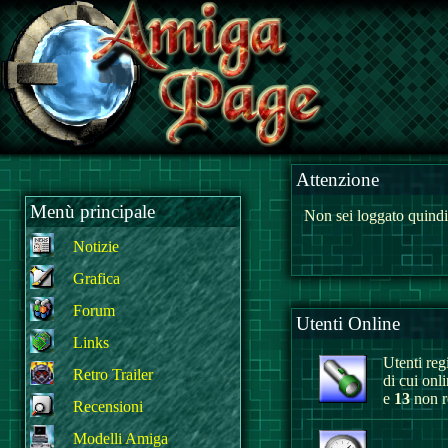
Attenzione
Menù principale
Non sei loggato quindi
Notizie
Grafica
Forum
Utenti Online
Links
Utenti regi
Retro Trailer
di cui onl
e
13
non re
Recensioni
Modelli Amiga