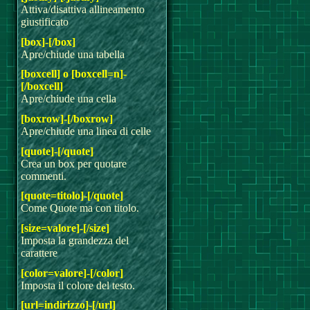
Attiva/disattiva allineamento
giustificato
[box]-[/box]
Apre/chiude una tabella
[boxcell] o [boxcell=n]-
[/boxcell]
Apre/chiude una cella
[boxrow]-[/boxrow]
Apre/chiude una linea di celle
[quote]-[/quote]
Crea un box per quotare
commenti.
[quote=titolo]-[/quote]
Come Quote ma con titolo.
[size=valore]-[/size]
Imposta la grandezza del
carattere
[color=valore]-[/color]
Imposta il colore del testo.
[url=indirizzo]-[/url]