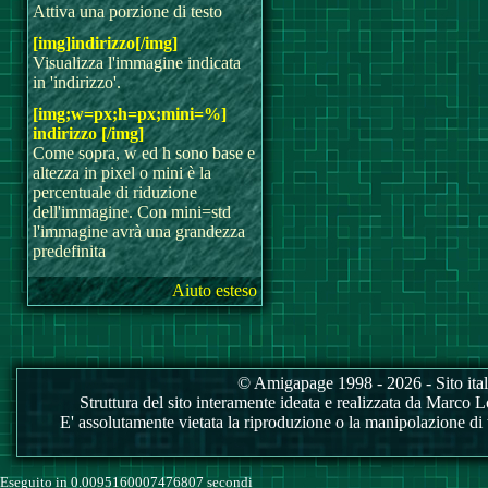
Attiva una porzione di testo
[img]indirizzo[/img]
Visualizza l'immagine indicata
in 'indirizzo'.
[img;w=px;h=px;mini=%]
indirizzo [/img]
Come sopra, w ed h sono base e
altezza in pixel o mini è la
percentuale di riduzione
dell'immagine. Con mini=std
l'immagine avrà una grandezza
predefinita
Aiuto esteso
© Amigapage 1998 - 2026 - Sito itali
Struttura del sito interamente ideata e realizzata da Marco Love
E' assolutamente vietata la riproduzione o la manipolazione di tu
Eseguito in 0.0095160007476807 secondi