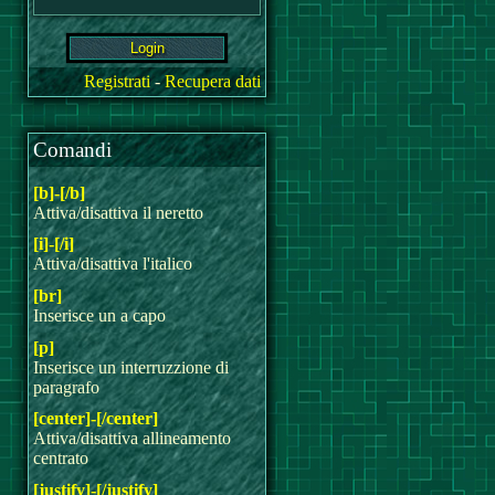
Registrati
-
Recupera dati
Comandi
[b]-[/b]
Attiva/disattiva il neretto
[i]-[/i]
Attiva/disattiva l'italico
[br]
Inserisce un a capo
[p]
Inserisce un interruzzione di
paragrafo
[center]-[/center]
Attiva/disattiva allineamento
centrato
[justify]-[/justify]