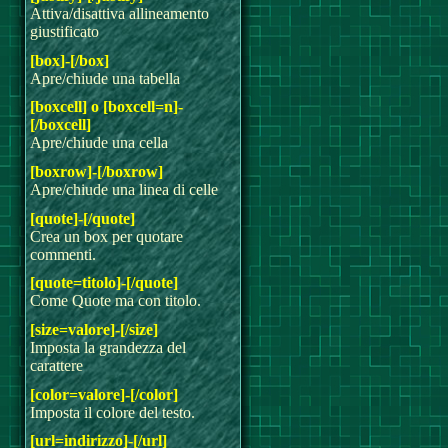
Attiva/disattiva allineamento
giustificato
[box]-[/box]
Apre/chiude una tabella
[boxcell] o [boxcell=n]-
[/boxcell]
Apre/chiude una cella
[boxrow]-[/boxrow]
Apre/chiude una linea di celle
[quote]-[/quote]
Crea un box per quotare
commenti.
[quote=titolo]-[/quote]
Come Quote ma con titolo.
[size=valore]-[/size]
Imposta la grandezza del
carattere
[color=valore]-[/color]
Imposta il colore del testo.
[url=indirizzo]-[/url]