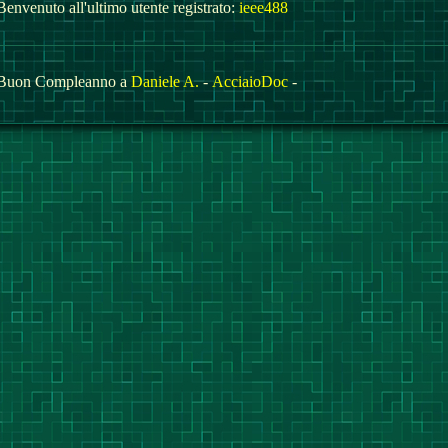
Benvenuto all'ultimo utente registrato:
ieee488
Buon Compleanno a
Daniele A.
-
AcciaioDoc
-