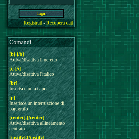
Registrati
-
Recupera dati
Comandi
[b]-[/b]
Attiva/disattiva il neretto
[i]-[/i]
Attiva/disattiva l'italico
[br]
Inserisce un a capo
[p]
Inserisce un interruzzione di
paragrafo
[center]-[/center]
Attiva/disattiva allineamento
centrato
[justify]-[/justify]