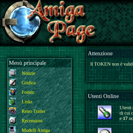
Attenzione
Menù principale
Il TOKEN non è valido
Notizie
Grafica
Forum
Utenti Online
Links
Utenti r
Retro Trailer
di cui 
e
17
no
Recensioni
Modelli Amiga