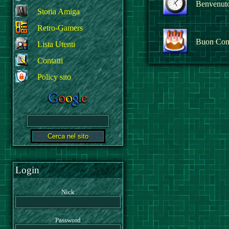
Benvenuto 
Storia Amiga
Retro-Gamers
Buon Com
Lista Utenti
Contatti
Policy sito
Login
Nick
Password