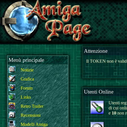
Attenzione
Menù principale
Il TOKEN non è valido
Notizie
Grafica
Forum
Utenti Online
Links
Utenti regi
Retro Trailer
di cui onl
e
10
non re
Recensioni
Modelli Amiga