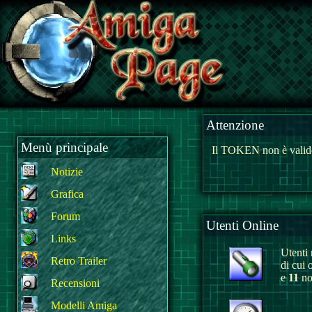
Attenzione
Menù principale
Il TOKEN non è valido
Notizie
Grafica
Forum
Utenti Online
Links
Utenti r
Retro Trailer
di cui 
e
11
non
Recensioni
Modelli Amiga