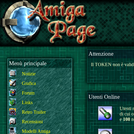
Attenzione
Menù principale
Il TOKEN non è valido
Notizie
Grafica
Forum
Utenti Online
Links
Utenti r
Retro Trailer
di cui 
e
108
no
Recensioni
Modelli Amiga