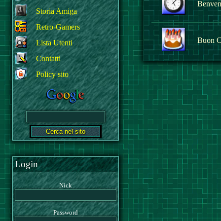
Benvenu
Storia Amiga
Retro-Gamers
Buon C
Lista Utenti
Contatti
Policy sito
Login
Nick
Password