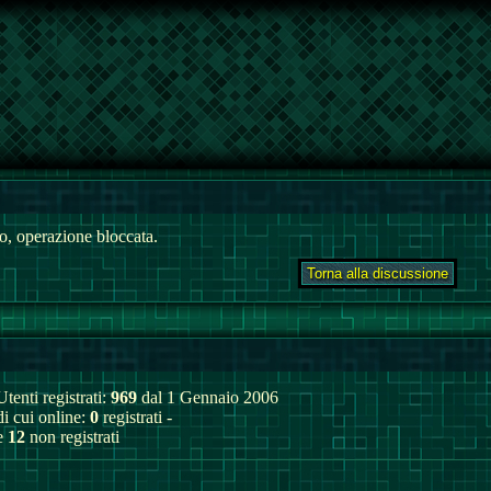
, operazione bloccata.
Utenti registrati:
969
dal 1 Gennaio 2006
di cui online:
0
registrati -
e
12
non registrati