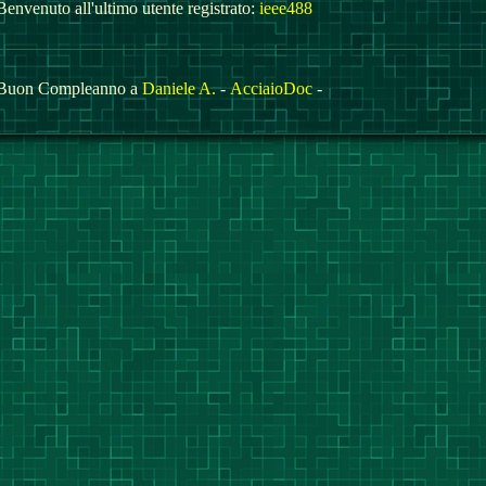
Benvenuto all'ultimo utente registrato:
ieee488
Buon Compleanno a
Daniele A.
-
AcciaioDoc
-