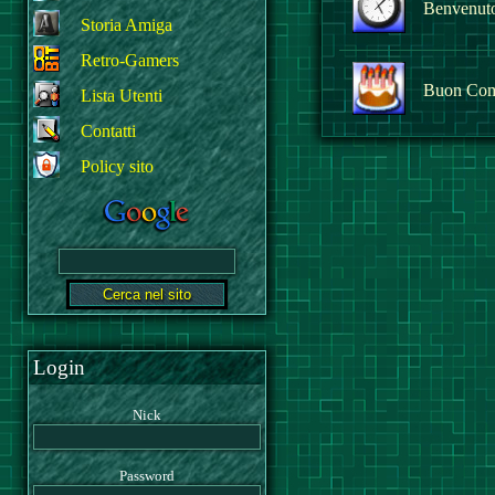
Benvenuto 
Storia Amiga
Retro-Gamers
Buon Com
Lista Utenti
Contatti
Policy sito
Login
Nick
Password