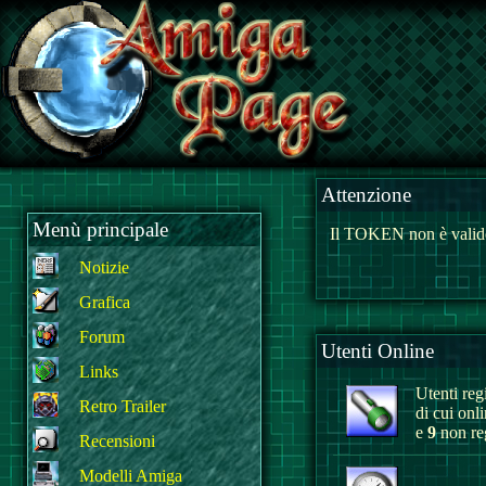
Attenzione
Menù principale
Il TOKEN non è valido
Notizie
Grafica
Forum
Utenti Online
Links
Utenti regi
Retro Trailer
di cui onl
e
9
non reg
Recensioni
Modelli Amiga