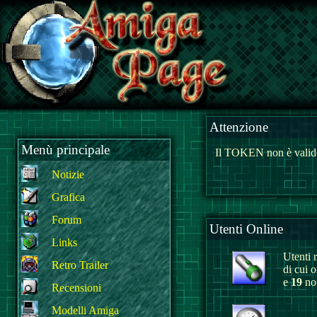
Attenzione
Menù principale
Il TOKEN non è valido
Notizie
Grafica
Forum
Utenti Online
Links
Utenti r
Retro Trailer
di cui 
e
19
non
Recensioni
Modelli Amiga