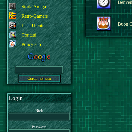
Benvenu
Storia Amiga
Retro-Gamers
Buon C
Lista Utenti
Contatti
Policy sito
Login
Nick
Password