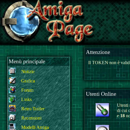
Attenzione
Menù principale
Il TOKEN non è valido
Notizie
Grafica
Forum
Utenti Online
Links
Utenti r
Retro Trailer
di cui 
e
18
no
Recensioni
Modelli Amiga