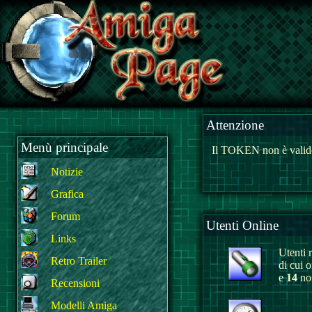
Attenzione
Menù principale
Il TOKEN non è valido
Notizie
Grafica
Forum
Utenti Online
Links
Utenti r
Retro Trailer
di cui 
e
14
non
Recensioni
Modelli Amiga