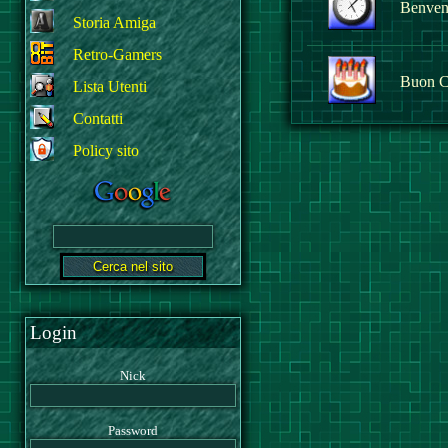
Benvenu
Storia Amiga
Retro-Gamers
Buon C
Lista Utenti
Contatti
Policy sito
Login
Nick
Password