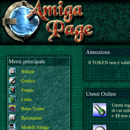
Attenzione
Menù principale
Il TOKEN non è valido
Notizie
Grafica
Forum
Utenti Online
Links
Utenti regi
Retro Trailer
di cui onl
e
13
non r
Recensioni
Modelli Amiga