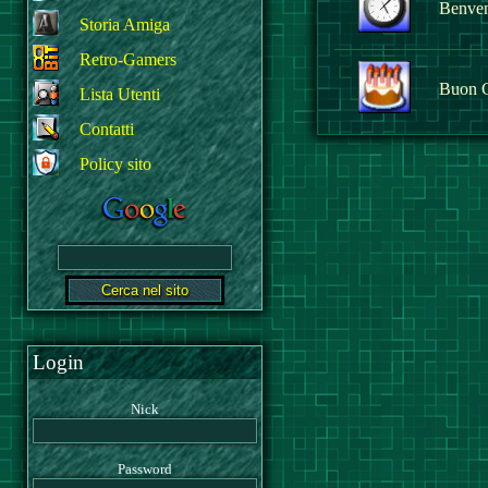
Benvenu
Storia Amiga
Retro-Gamers
Buon 
Lista Utenti
Contatti
Policy sito
Login
Nick
Password