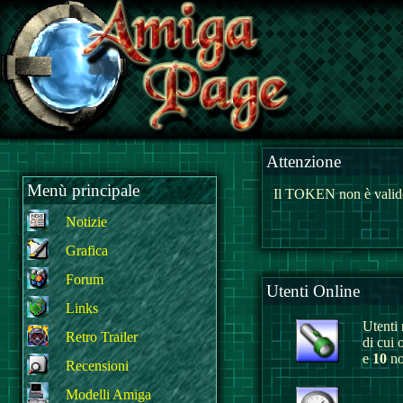
Attenzione
Menù principale
Il TOKEN non è valido
Notizie
Grafica
Forum
Utenti Online
Links
Utenti r
Retro Trailer
di cui 
e
10
no
Recensioni
Modelli Amiga