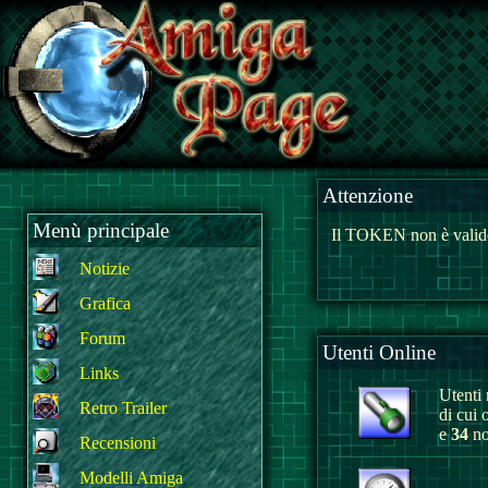
Attenzione
Menù principale
Il TOKEN non è valido
Notizie
Grafica
Forum
Utenti Online
Links
Utenti r
Retro Trailer
di cui 
e
34
no
Recensioni
Modelli Amiga