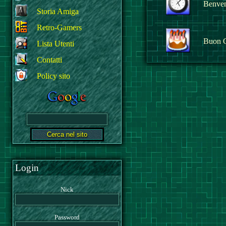
Benvenu
Storia Amiga
Retro-Gamers
Buon 
Lista Utenti
Contatti
Policy sito
Login
Nick
Password