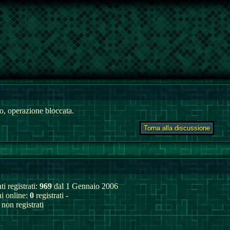
, operazione bloccata.
ti registrati:
969
dal 1 Gennaio 2006
ui online:
0
registrati -
non registrati