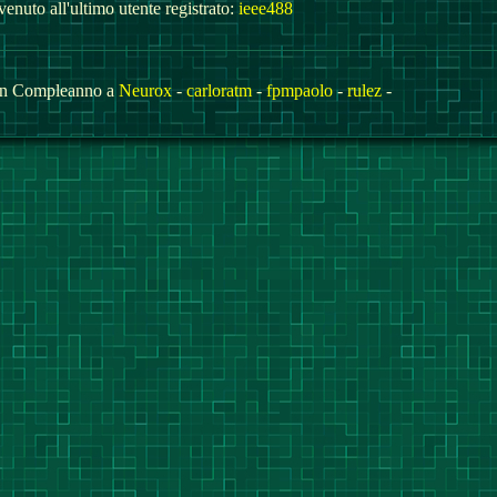
enuto all'ultimo utente registrato:
ieee488
n Compleanno a
Neurox
-
carloratm
-
fpmpaolo
-
rulez
-