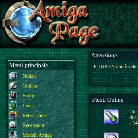
Attenzione
Menù principale
Il TOKEN non è valido
Notizie
Grafica
Forum
Utenti Online
Links
Uten
Retro Trailer
di c
e
14
Recensioni
Modelli Amiga