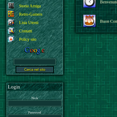
Benvenuto 
Storia Amiga
Retro-Gamers
Buon Com
Lista Utenti
Contatti
Policy sito
Login
Nick
Password