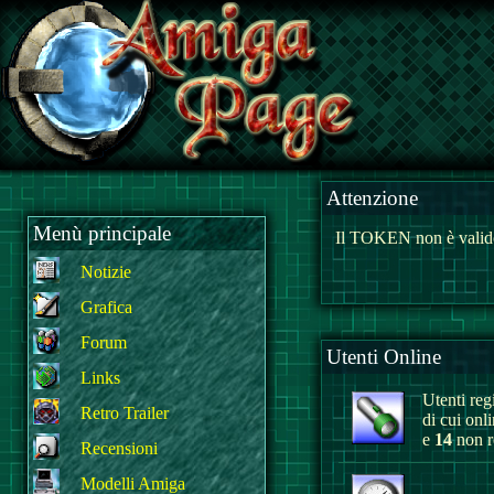
Attenzione
Menù principale
Il TOKEN non è valido
Notizie
Grafica
Forum
Utenti Online
Links
Utenti regi
Retro Trailer
di cui onl
e
14
non re
Recensioni
Modelli Amiga