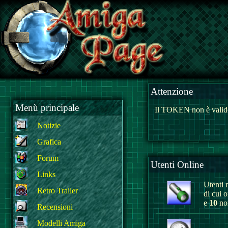
Attenzione
Menù principale
Il TOKEN non è valido
Notizie
Grafica
Forum
Utenti Online
Links
Utenti r
Retro Trailer
di cui 
e
10
non
Recensioni
Modelli Amiga