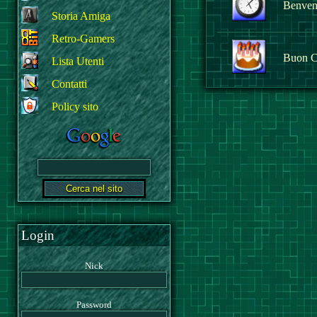
Benvenu
Storia Amiga
Retro-Gamers
Buon C
Lista Utenti
Contatti
Policy sito
Login
Nick
Password