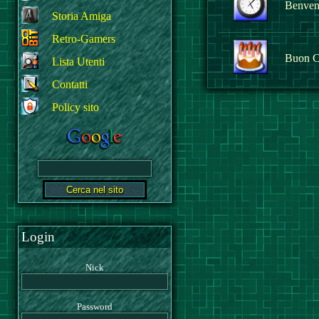
Benvenu
Storia Amiga
Retro-Gamers
Buon C
Lista Utenti
Contatti
Policy sito
Login
Nick
Password