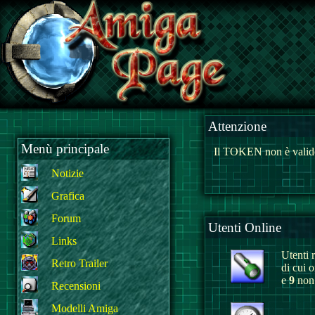
Attenzione
Menù principale
Il TOKEN non è valido
Notizie
Grafica
Forum
Utenti Online
Links
Utenti r
Retro Trailer
di cui 
e
9
non 
Recensioni
Modelli Amiga