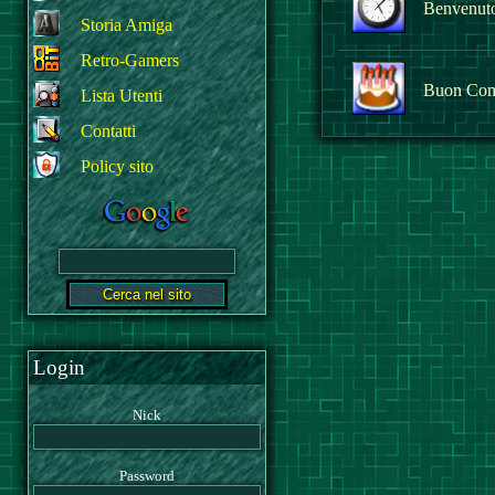
Benvenuto 
Storia Amiga
Retro-Gamers
Buon Com
Lista Utenti
Contatti
Policy sito
Login
Nick
Password