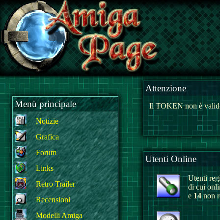
Attenzione
Menù principale
Il TOKEN non è valido
Notizie
Grafica
Forum
Utenti Online
Links
Utenti regi
Retro Trailer
di cui onl
e
14
non re
Recensioni
Modelli Amiga