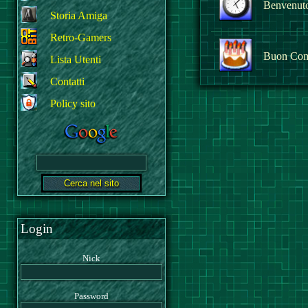
Benvenuto 
Storia Amiga
Retro-Gamers
Buon Com
Lista Utenti
Contatti
Policy sito
Login
Nick
Password