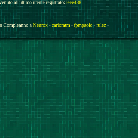
enuto all'ultimo utente registrato:
ieee488
n Compleanno a
Neurox
-
carloratm
-
fpmpaolo
-
rulez
-