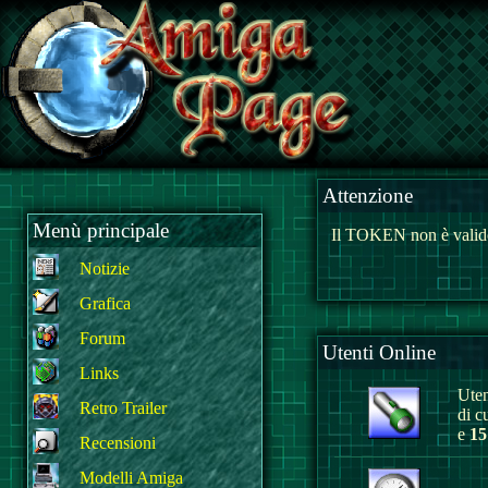
Attenzione
Menù principale
Il TOKEN non è valido
Notizie
Grafica
Forum
Utenti Online
Links
Uten
Retro Trailer
di c
e
15
Recensioni
Modelli Amiga