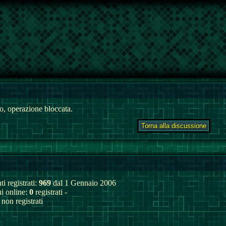
, operazione bloccata.
ti registrati:
969
dal 1 Gennaio 2006
ui online:
0
registrati -
non registrati