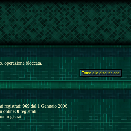
, operazione bloccata.
ti registrati:
969
dal 1 Gennaio 2006
ui online:
0
registrati -
on registrati