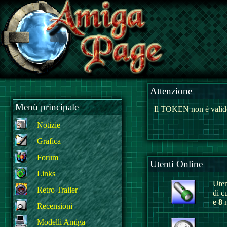
Attenzione
Menù principale
Il TOKEN non è valido
Notizie
Grafica
Forum
Utenti Online
Links
Uten
Retro Trailer
di c
e
8
n
Recensioni
Modelli Amiga