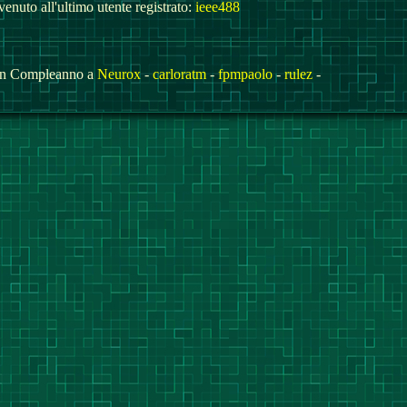
enuto all'ultimo utente registrato:
ieee488
n Compleanno a
Neurox
-
carloratm
-
fpmpaolo
-
rulez
-