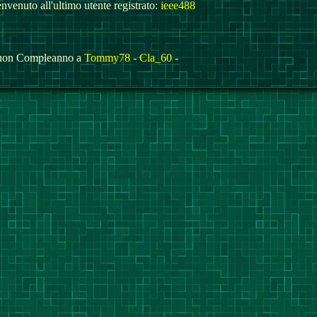
nvenuto all'ultimo utente registrato:
ieee488
on Compleanno a
Tommy78
-
Cla_60
-