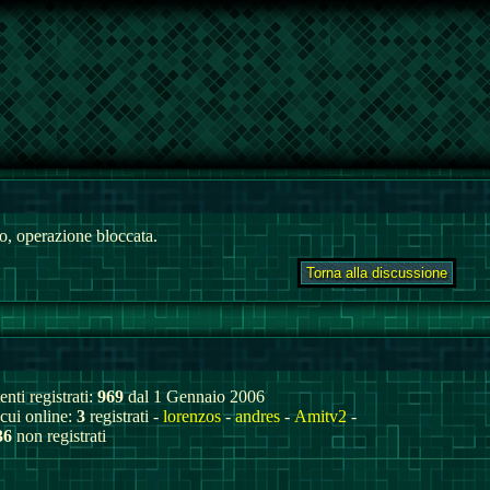
, operazione bloccata.
enti registrati:
969
dal 1 Gennaio 2006
 cui online:
3
registrati -
lorenzos
-
andres
-
Amitv2
-
36
non registrati