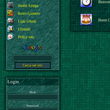
Benvenu
Storia Amiga
Retro-Gamers
Buon C
Lista Utenti
Contatti
Policy sito
Login
Nick
Password