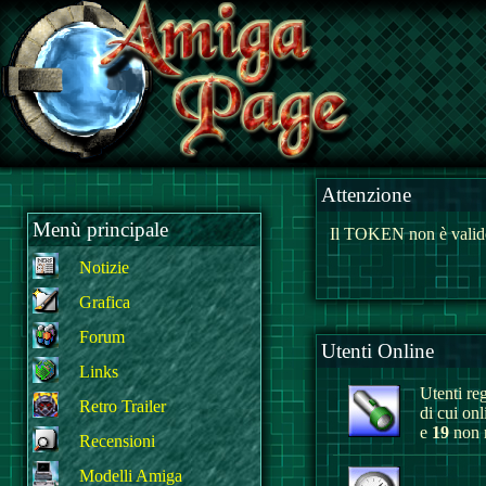
Attenzione
Menù principale
Il TOKEN non è valido
Notizie
Grafica
Forum
Utenti Online
Links
Utenti reg
Retro Trailer
di cui on
e
19
non r
Recensioni
Modelli Amiga