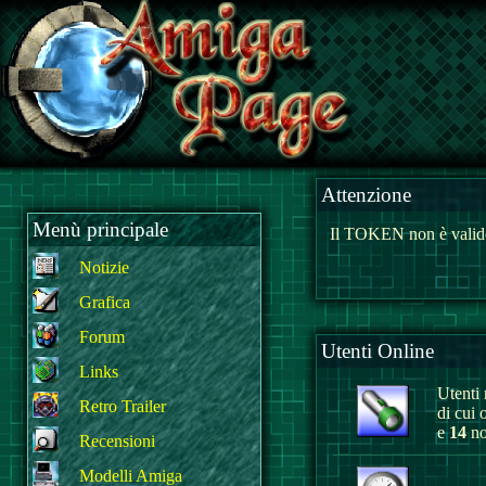
Attenzione
Menù principale
Il TOKEN non è valido
Notizie
Grafica
Forum
Utenti Online
Links
Utenti r
Retro Trailer
di cui 
e
14
no
Recensioni
Modelli Amiga