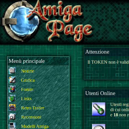
Attenzione
Menù principale
Il TOKEN non è valido
Notizie
Grafica
Forum
Utenti Online
Links
Utenti regi
Retro Trailer
di cui onl
e
18
non re
Recensioni
Modelli Amiga