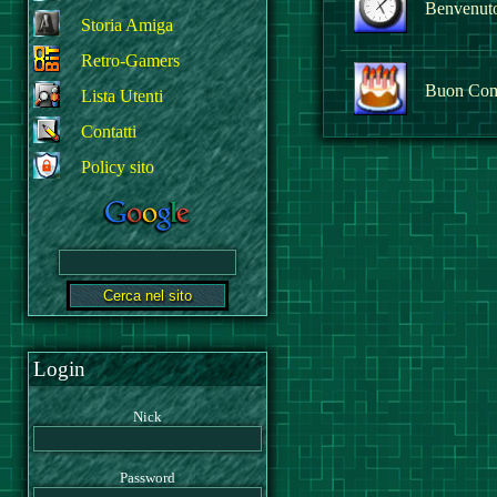
Benvenuto 
Storia Amiga
Retro-Gamers
Buon Com
Lista Utenti
Contatti
Policy sito
Login
Nick
Password