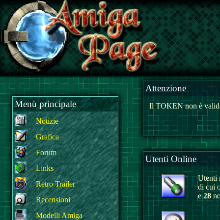
Attenzione
Menù principale
Il TOKEN non è valido
Notizie
Grafica
Forum
Utenti Online
Links
Utenti r
Retro Trailer
di cui 
e
28
no
Recensioni
Modelli Amiga