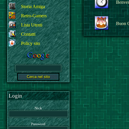
Benvenu
Storia Amiga
Retro-Gamers
Buon 
Lista Utenti
Contatti
Policy sito
Login
Nick
Password