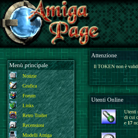
Attenzione
Menù principale
Il TOKEN non è valido
Notizie
Grafica
Forum
Utenti Online
Links
Utenti r
Retro Trailer
di cui 
e
17
no
Recensioni
Modelli Amiga