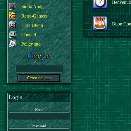
Benvenuto 
Storia Amiga
Retro-Gamers
Buon Com
Lista Utenti
Contatti
Policy sito
Login
Nick
Password