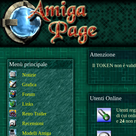
Attenzione
Menù principale
Il TOKEN non è valido
Notizie
Grafica
Forum
Utenti Online
Links
Utenti regi
Retro Trailer
di cui onl
e
24
non re
Recensioni
Modelli Amiga