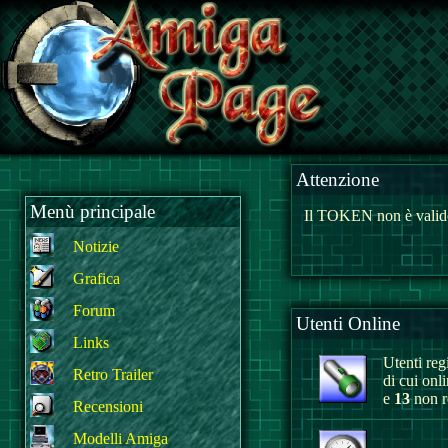
Attenzione
Menù principale
Il TOKEN non è valido
Notizie
Grafica
Forum
Utenti Online
Links
Utenti regi
Retro Trailer
di cui onl
e
13
non re
Recensioni
Modelli Amiga