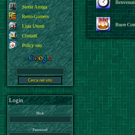
Benvenuto 
Storia Amiga
Retro-Gamers
Buon Com
Lista Utenti
Contatti
Policy sito
Login
Nick
Password