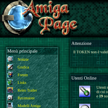
Attenzione
Menù principale
Il TOKEN non è valido
Notizie
Grafica
Forum
Utenti Online
Links
Utenti r
Retro Trailer
di cui 
e
19
non
Recensioni
Modelli Amiga