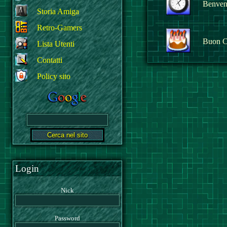
Benvenu
Storia Amiga
Retro-Gamers
Buon C
Lista Utenti
Contatti
Policy sito
Login
Nick
Password