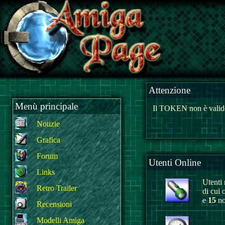
Attenzione
Menù principale
Il TOKEN non è valido
Notizie
Grafica
Forum
Utenti Online
Links
Utenti r
Retro Trailer
di cui 
e
15
no
Recensioni
Modelli Amiga