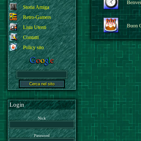
Benvenu
Storia Amiga
Retro-Gamers
Buon 
Lista Utenti
Contatti
Policy sito
Login
Nick
Password