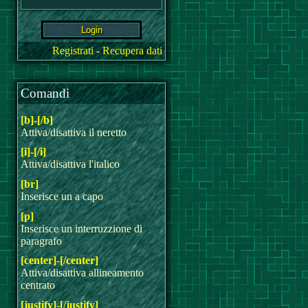
Registrati
-
Recupera dati
Comandi
[b]-[/b]
Attiva/disattiva il neretto
[i]-[/i]
Attiva/disattiva l'italico
[br]
Inserisce un a capo
[p]
Inserisce un interruzzione di
paragrafo
[center]-[/center]
Attiva/disattiva allineamento
centrato
[justify]-[/justify]