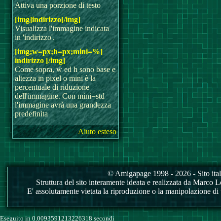
Attiva una porzione di testo
[img]indirizzo[/img]
Visualizza l'immagine indicata
in 'indirizzo'.
[img;w=px;h=px;mini=%]
indirizzo [/img]
Come sopra, w ed h sono base e
altezza in pixel o mini è la
percentuale di riduzione
dell'immagine. Con mini=std
l'immagine avrà una grandezza
predefinita
Aiuto esteso
© Amigapage 1998 - 2026 - Sito itali
Struttura del sito interamente ideata e realizzata da Marco Love
E' assolutamente vietata la riproduzione o la manipolazione di tu
Eseguito in 0.0093591213226318 secondi