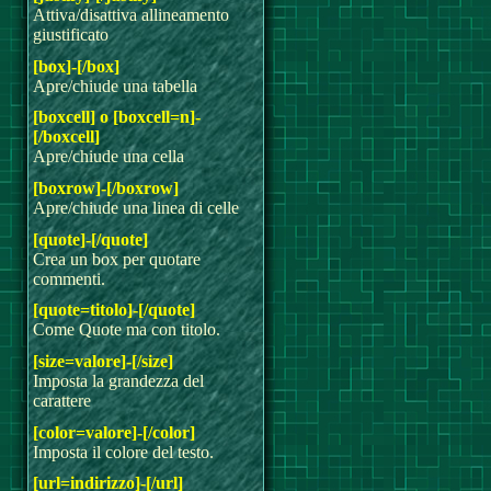
Attiva/disattiva allineamento
giustificato
[box]-[/box]
Apre/chiude una tabella
[boxcell] o [boxcell=n]-
[/boxcell]
Apre/chiude una cella
[boxrow]-[/boxrow]
Apre/chiude una linea di celle
[quote]-[/quote]
Crea un box per quotare
commenti.
[quote=titolo]-[/quote]
Come Quote ma con titolo.
[size=valore]-[/size]
Imposta la grandezza del
carattere
[color=valore]-[/color]
Imposta il colore del testo.
[url=indirizzo]-[/url]