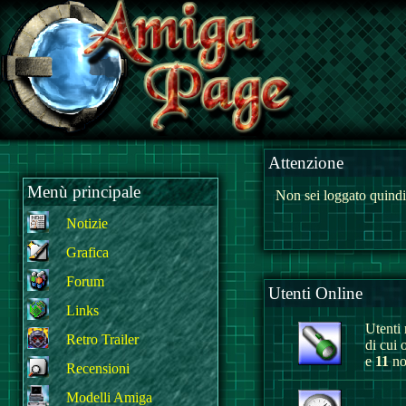
Attenzione
Menù principale
Non sei loggato quindi
Notizie
Grafica
Forum
Utenti Online
Links
Utenti r
Retro Trailer
di cui 
e
11
non
Recensioni
Modelli Amiga