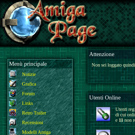
Attenzione
Menù principale
Non sei loggato quindi
Notizie
Grafica
Forum
Utenti Online
Links
Utenti regi
Retro Trailer
di cui onl
e
11
non re
Recensioni
Modelli Amiga