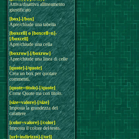
Attiva/disattiva allineamento
giustificato
[box]-[/box]
Apre/chiude una tabella
[boxcell] o [boxcell=n]-
[/boxcell]
Apre/chiude una cella
[boxrow]-[/boxrow]
Apre/chiude una linea di celle
[quote]-[/quote]
Crea un box per quotare
commenti.
[quote=titolo]-[/quote]
Come Quote ma con titolo.
[size=valore]-[/size]
Imposta la grandezza del
carattere
[color=valore]-[/color]
Imposta il colore del testo.
[url=indirizzo]-[/url]