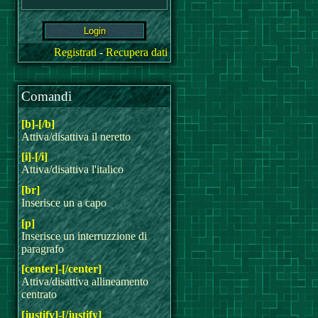
Registrati
-
Recupera dati
Comandi
[b]-[/b]
Attiva/disattiva il neretto
[i]-[/i]
Attiva/disattiva l'italico
[br]
Inserisce un a capo
[p]
Inserisce un interruzzione di
paragrafo
[center]-[/center]
Attiva/disattiva allineamento
centrato
[justify]-[/justify]