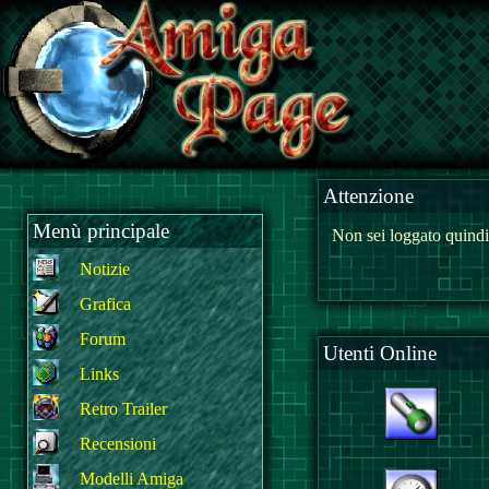
Attenzione
Menù principale
Non sei loggato quindi
Notizie
Grafica
Forum
Utenti Online
Links
Retro Trailer
Recensioni
Modelli Amiga