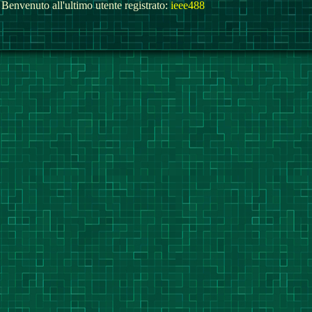
Benvenuto all'ultimo utente registrato:
ieee488