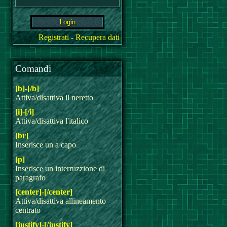
Registrati
-
Recupera dati
Comandi
[b]-[/b]
Attiva/disattiva il neretto
[i]-[/i]
Attiva/disattiva l'italico
[br]
Inserisce un a capo
[p]
Inserisce un interruzzione di
paragrafo
[center]-[/center]
Attiva/disattiva allineamento
centrato
[justify]-[/justify]