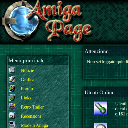
Attenzione
Menù principale
Non sei loggato quindi
Notizie
Grafica
Forum
Utenti Online
Links
Utenti r
Retro Trailer
di cui 
e
161
n
Recensioni
Modelli Amiga