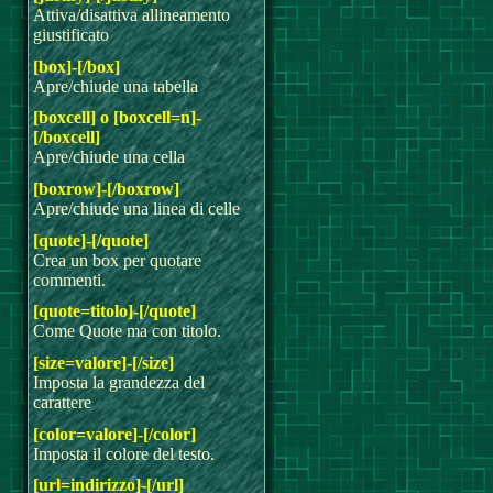
Attiva/disattiva allineamento
giustificato
[box]-[/box]
Apre/chiude una tabella
[boxcell] o [boxcell=n]-
[/boxcell]
Apre/chiude una cella
[boxrow]-[/boxrow]
Apre/chiude una linea di celle
[quote]-[/quote]
Crea un box per quotare
commenti.
[quote=titolo]-[/quote]
Come Quote ma con titolo.
[size=valore]-[/size]
Imposta la grandezza del
carattere
[color=valore]-[/color]
Imposta il colore del testo.
[url=indirizzo]-[/url]