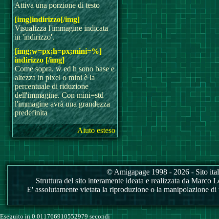
Attiva una porzione di testo
[img]indirizzo[/img]
Visualizza l'immagine indicata
in 'indirizzo'.
[img;w=px;h=px;mini=%]
indirizzo [/img]
Come sopra, w ed h sono base e
altezza in pixel o mini è la
percentuale di riduzione
dell'immagine. Con mini=std
l'immagine avrà una grandezza
predefinita
Aiuto esteso
© Amigapage 1998 - 2026 - Sito itali
Struttura del sito interamente ideata e realizzata da Marco Love
E' assolutamente vietata la riproduzione o la manipolazione di tu
Eseguito in 0.011766910552979 secondi