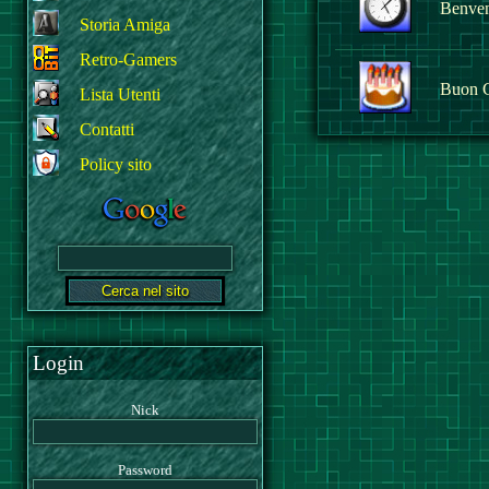
Benvenu
Storia Amiga
Retro-Gamers
Buon 
Lista Utenti
Contatti
Policy sito
Login
Nick
Password