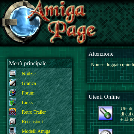
Attenzione
Menù principale
Non sei loggato quindi
Notizie
Grafica
Forum
Utenti Online
Links
Utenti r
Retro Trailer
di cui 
e
13
no
Recensioni
Modelli Amiga