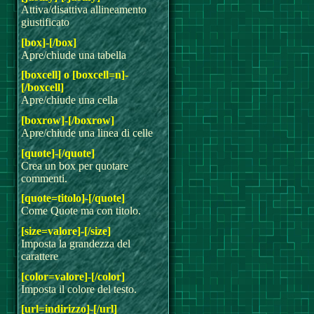
Attiva/disattiva allineamento
giustificato
[box]-[/box]
Apre/chiude una tabella
[boxcell] o [boxcell=n]-
[/boxcell]
Apre/chiude una cella
[boxrow]-[/boxrow]
Apre/chiude una linea di celle
[quote]-[/quote]
Crea un box per quotare
commenti.
[quote=titolo]-[/quote]
Come Quote ma con titolo.
[size=valore]-[/size]
Imposta la grandezza del
carattere
[color=valore]-[/color]
Imposta il colore del testo.
[url=indirizzo]-[/url]