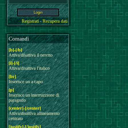
Registrati
-
Recupera dati
Comandi
[b]-[/b]
Attiva/disattiva il neretto
[i]-[/i]
Attiva/disattiva l'italico
[br]
Inserisce un a capo
[p]
Inserisce un interruzzione di
paragrafo
[center]-[/center]
Attiva/disattiva allineamento
centrato
[justify]-[/justify]