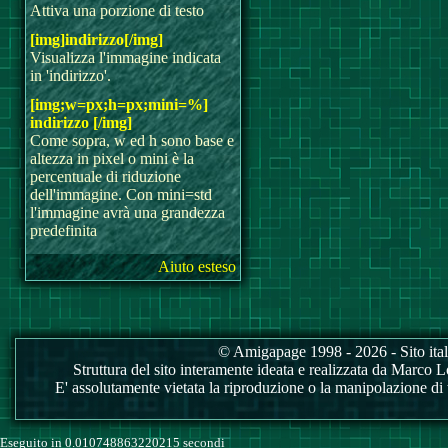
Attiva una porzione di testo
[img]indirizzo[/img]
Visualizza l'immagine indicata
in 'indirizzo'.
[img;w=px;h=px;mini=%]
indirizzo [/img]
Come sopra, w ed h sono base e
altezza in pixel o mini è la
percentuale di riduzione
dell'immagine. Con mini=std
l'immagine avrà una grandezza
predefinita
Aiuto esteso
© Amigapage 1998 - 2026 - Sito itali
Struttura del sito interamente ideata e realizzata da Marco Love
E' assolutamente vietata la riproduzione o la manipolazione di tu
Eseguito in 0.010748863220215 secondi