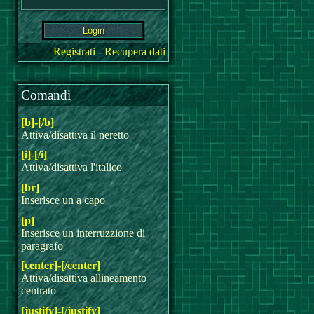
Registrati
-
Recupera dati
Comandi
[b]-[/b]
Attiva/disattiva il neretto
[i]-[/i]
Attiva/disattiva l'italico
[br]
Inserisce un a capo
[p]
Inserisce un interruzzione di
paragrafo
[center]-[/center]
Attiva/disattiva allineamento
centrato
[justify]-[/justify]