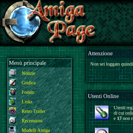
Attenzione
Menù principale
Non sei loggato quindi
Notizie
Grafica
Forum
Utenti Online
Links
Utenti regi
Retro Trailer
di cui onl
e
17
non re
Recensioni
Modelli Amiga