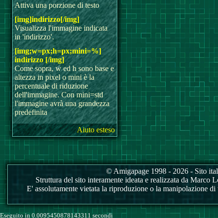
Attiva una porzione di testo
[img]indirizzo[/img]
Visualizza l'immagine indicata
in 'indirizzo'.
[img;w=px;h=px;mini=%]
indirizzo [/img]
Come sopra, w ed h sono base e
altezza in pixel o mini è la
percentuale di riduzione
dell'immagine. Con mini=std
l'immagine avrà una grandezza
predefinita
Aiuto esteso
© Amigapage 1998 - 2026 - Sito itali
Struttura del sito interamente ideata e realizzata da Marco Love
E' assolutamente vietata la riproduzione o la manipolazione di tu
Eseguito in 0.0095450878143311 secondi