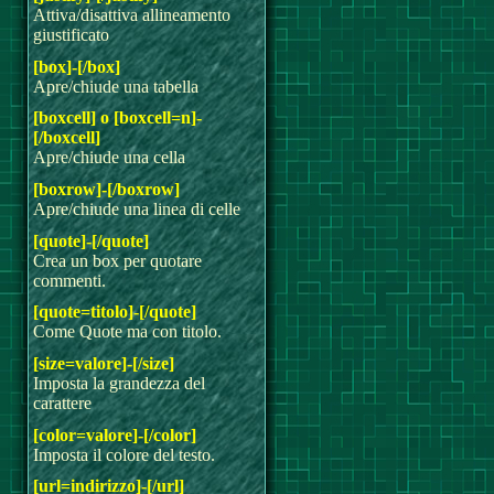
Attiva/disattiva allineamento
giustificato
[box]-[/box]
Apre/chiude una tabella
[boxcell] o [boxcell=n]-
[/boxcell]
Apre/chiude una cella
[boxrow]-[/boxrow]
Apre/chiude una linea di celle
[quote]-[/quote]
Crea un box per quotare
commenti.
[quote=titolo]-[/quote]
Come Quote ma con titolo.
[size=valore]-[/size]
Imposta la grandezza del
carattere
[color=valore]-[/color]
Imposta il colore del testo.
[url=indirizzo]-[/url]