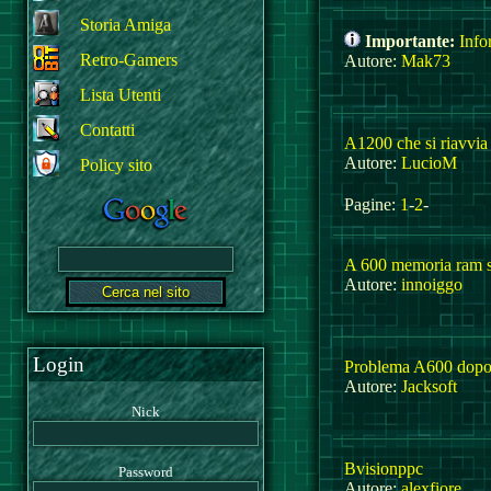
Storia Amiga
Importante:
Info
Retro-Gamers
Autore:
Mak73
Lista Utenti
Contatti
A1200 che si riavvia
Autore:
LucioM
Policy sito
Pagine:
1
-
2
-
A 600 memoria ram 
Autore:
innoiggo
Login
Problema A600 dopo
Autore:
Jacksoft
Nick
Bvisionppc
Password
Autore:
alexfiore