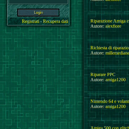
Riparazione Amiga e
Registrati
-
Recupera dati
Autore:
alexfiore
Richiesta di riparaz
Autore:
millemedian
Riparare PPC
Autore:
amiga1200
Nintendo 64 e volante
Autore:
amiga1200
Amiga 500 con glitch