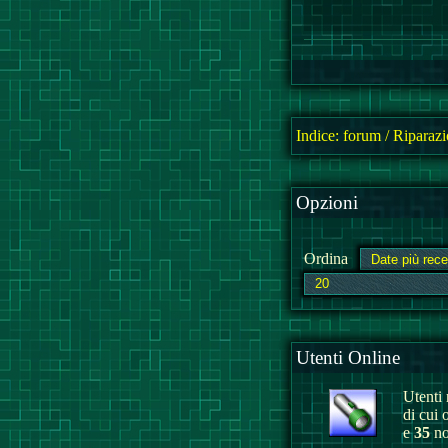
Indice:
forum
/
Riparazi
Opzioni
Ordina
Utenti Online
Utenti r
di cui 
e
35
no