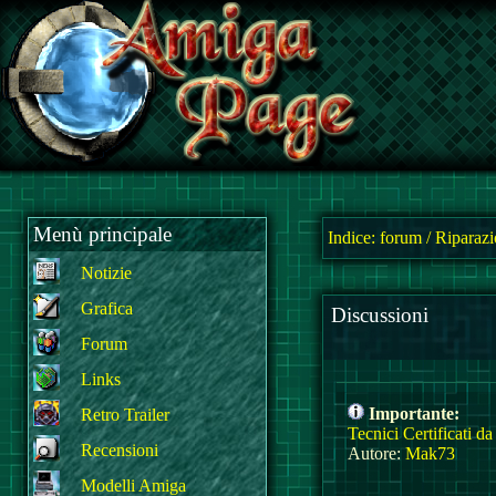
Menù principale
Indice:
forum
/
Riparazi
Notizie
Grafica
Discussioni
Forum
Links
Importante:
Retro Trailer
Tecnici Certificati 
Recensioni
Autore:
Mak73
Modelli Amiga