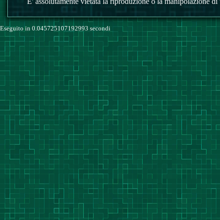
E' assolutamente vietata la riproduzione o la manipolazione di tu
Eseguito in 0.045725107192993 secondi