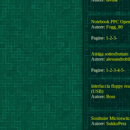
Notebook PPC Ope
Autore:
Fogg_80
Pagine:
1
-
2
-
3
-
Amiga sottosfruttato
Autore:
alessandrobi
Pagine:
1
-
2
-
3
-
4
-
5
-
interfaccia floppy rea
(USB)
Autore:
Boss
Sostituire Microswitc
Autore:
SukkoPera