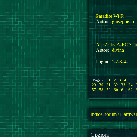
Paradise Wi-Fi
Autore:
giuseppe.m
A1222 by A-EON pre-
Autore:
divina
Pagine:
1
-
2
-
3
-
4
-
Pagine: -
1
-
2
-
3
-
4
-
5
-
6
29
-
30
-
31
-
32
-
33
-
34
-
57
-
58
-
59
-
60
-
61
-
62
-
Indice:
forum
/
Hardwar
Opzioni