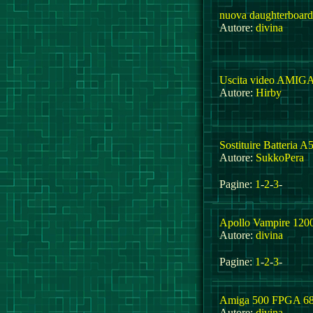
nuova daughterboar
Autore:
divina
Uscita video AMI
Autore:
Hirby
Sostituire Batteria
Autore:
SukkoPera
Pagine:
1
-
2
-
3
-
Apollo Vampire 120
Autore:
divina
Pagine:
1
-
2
-
3
-
Amiga 500 FPGA 68k
Autore:
divina