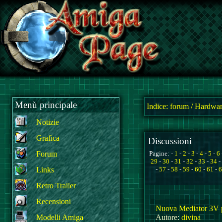
Menù principale
Indice:
forum
/
Hardwar
Notizie
Grafica
Discussioni
Forum
Pagine: -
1
-
2
-
3
-
4
-
5
-
6
29
-
30
-
31
-
32
-
33
-
34
-
Links
-
57
-
58
-
59
-
60
-
61
-
6
Retro Trailer
Recensioni
Nuova Mediator 3V 
Modelli Amiga
Autore:
divina