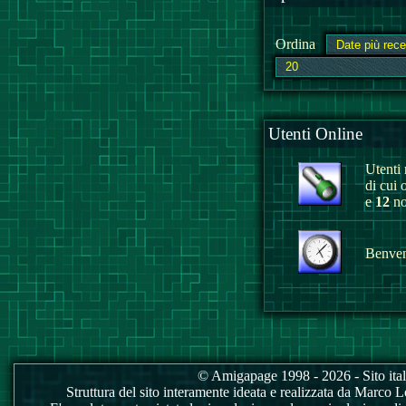
Ordina
Utenti Online
Utenti r
di cui 
e
12
no
Benvenu
© Amigapage 1998 - 2026 - Sito itali
Struttura del sito interamente ideata e realizzata da Marco Love