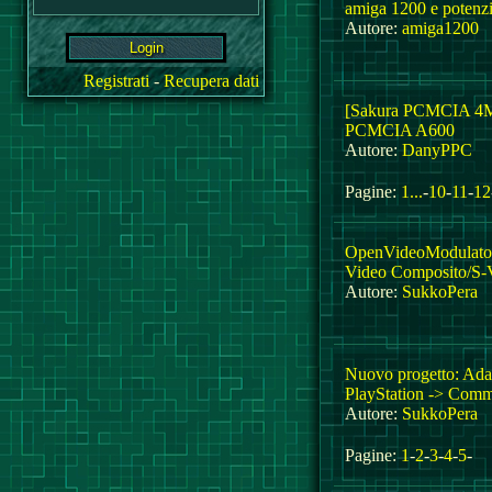
amiga 1200 e potenzil
Autore:
amiga1200
Registrati
-
Recupera dati
[Sakura PCMCIA 4M
PCMCIA A600
Autore:
DanyPPC
Pagine:
1...
-
10
-
11
-
12
OpenVideoModulator
Video Composito/S-
Autore:
SukkoPera
Nuovo progetto: Adat
PlayStation -> Com
Autore:
SukkoPera
Pagine:
1
-
2
-
3
-
4
-
5
-