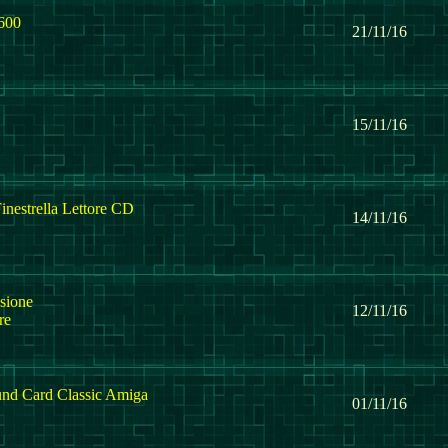
600
21/11/16
15/11/16
nestrella Lettore CD
14/11/16
sione
12/11/16
re
nd Card Classic Amiga
01/11/16