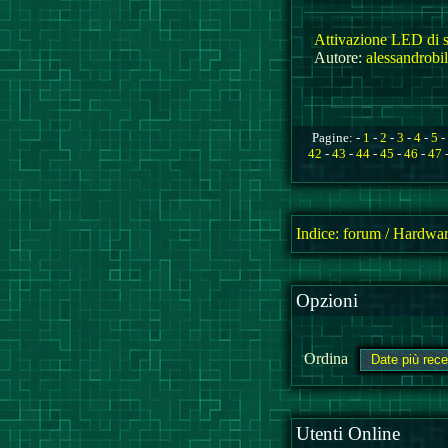
Attivazione LED di s
Autore:
alessandrobi
Pagine: -
1
-
2
-
3
-
4
-
5
-
42
-
43
-
44
-
45
-
46
-
47
Indice:
forum
/
Hardwar
Opzioni
Ordina
Utenti Online