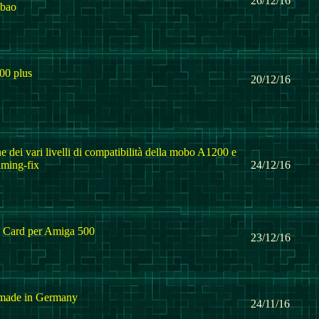
26/12/16
lbao
00 plus
20/12/16
e dei vari livelli di compatibilità della mobo A1200 e
iming-fix
24/12/16
o Card per Amiga 500
23/12/16
made in Germany
24/11/16