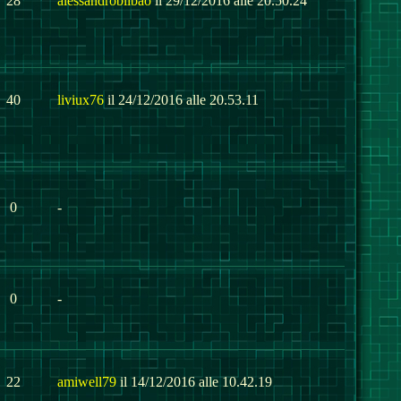
28
alessandrobilbao
il 29/12/2016 alle 20.50.24
40
liviux76
il 24/12/2016 alle 20.53.11
0
-
0
-
22
amiwell79
il 14/12/2016 alle 10.42.19