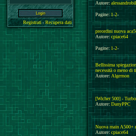
Autore:
alessandrobi
Pagine:
1
-
2
-
Registrati
-
Recupera dati
preordini nuova aca5
Autore:
cpiace64
Pagine:
1
-
2
-
Bellissima spiegazion
necessità o meno di t
Autore:
Algernon
[Wicher 500] - Turb
Autore:
DanyPPC
Nuova main A500+ 
Autore:
cpiace64