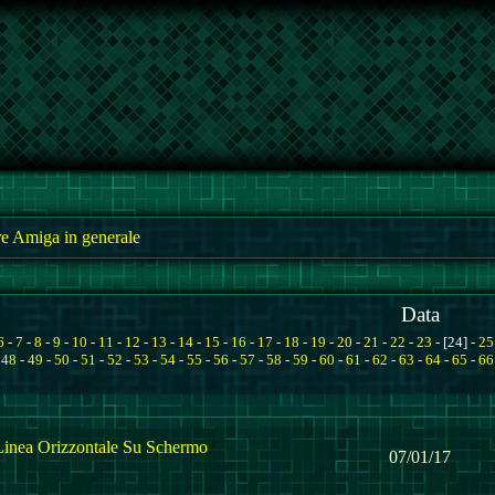
e Amiga in generale
Data
6
-
7
-
8
-
9
-
10
-
11
-
12
-
13
-
14
-
15
-
16
-
17
-
18
-
19
-
20
-
21
-
22
-
23
- [24] -
25
-
48
-
49
-
50
-
51
-
52
-
53
-
54
-
55
-
56
-
57
-
58
-
59
-
60
-
61
-
62
-
63
-
64
-
65
-
66
inea Orizzontale Su Schermo
07/01/17