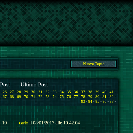
Nuovo Topic
Post
Ultimo Post
-
26
-
27
-
28
-
29
-
30
-
31
-
32
-
33
-
34
-
35
-
36
-
37
-
38
-
39
-
40
-
41
-
-
67
-
68
-
69
-
70
-
71
-
72
-
73
-
74
-
75
-
76
-
77
-
78
-
79
-
80
-
81
-
82
-
83
-
84
-
85
-
86
-
87
-
10
carlo
il 08/01/2017 alle 10.42.04