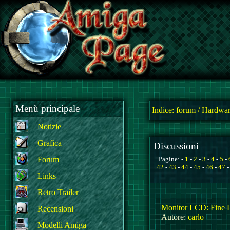
Menù principale
Indice:
forum
/
Hardwar
Notizie
Grafica
Discussioni
Forum
Pagine: -
1
-
2
-
3
-
4
-
5
-
42
-
43
-
44
-
45
-
46
-
47
Links
Retro Trailer
Monitor LCD: Fine L
Recensioni
Autore:
carlo
Modelli Amiga