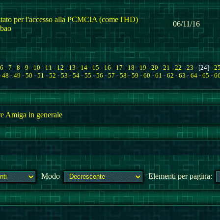
tato per l'accesso alla PCMCIA (come l'HD)
06/11/16
lbao
6
-
7
-
8
-
9
-
10
-
11
-
12
-
13
-
14
-
15
-
16
-
17
-
18
-
19
-
20
-
21
-
22
-
23
- [24] -
2
-
48
-
49
-
50
-
51
-
52
-
53
-
54
-
55
-
56
-
57
-
58
-
59
-
60
-
61
-
62
-
63
-
64
-
65
-
6
e Amiga in generale
Modo
Elementi per pagina: