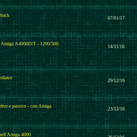
 back
07/01/17
d Amiga A4000D/T - 1200/500
14/11/16
diator
29/12/16
tive e passive - con Amiga
23/12/16
nell'Amiga 4000