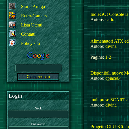
Storia Amiga
IndieGO! Console is
Retro-Gamers
Autore:
carlo
Lista Utenti
Contatti
Alimentatori ATX e
Policy sito
Autore:
divina
Pagine:
1
-
2
-
Disponibili nuove Me
Autore:
cpiace64
Login
multiprese SCART at
Autore:
divina
Nick
Password
Progetto CPU K6-2 