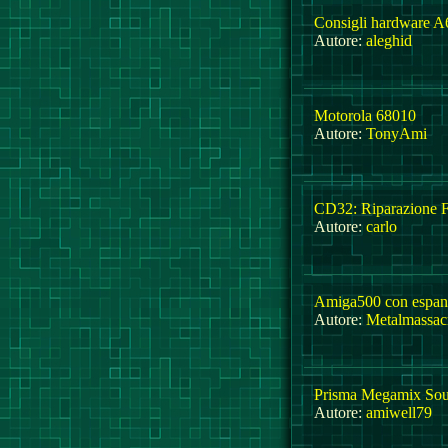
Consigli hardware A
Autore:
aleghid
Motorola 68010
Autore:
TonyAmi
CD32: Riparazione Fi
Autore:
carlo
Amiga500 con espan
Autore:
Metalmassac
Prisma Megamix Sou
Autore:
amiwell79