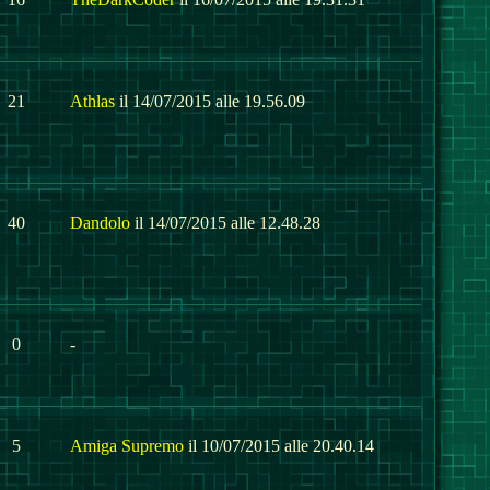
21
Athlas
il 14/07/2015 alle 19.56.09
40
Dandolo
il 14/07/2015 alle 12.48.28
0
-
5
Amiga Supremo
il 10/07/2015 alle 20.40.14