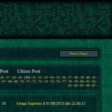
Nuovo Topic
Post
Ultimo Post
-
26
-
27
-
28
-
29
- [30] -
31
-
32
-
33
-
34
-
35
-
36
-
37
-
38
-
39
-
40
-
41
-
-
67
-
68
-
69
-
70
-
71
-
72
-
73
-
74
-
75
-
76
-
77
-
78
-
79
-
80
-
81
-
82
-
83
-
84
-
85
-
86
-
87
-
18
Amiga Supremo
il 01/08/2015 alle 22.40.15