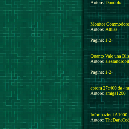
Autore:
Dandolo
Monitor Commodore 
Autore:
Athlas
Pagine:
1
-
2
-
Quanto Vale una Bli
Autore:
alessandrobi
Pagine:
1
-
2
-
eprom 27c400 da 4m
Autore:
amiga1200
Informazioni A1000
Autore:
TheDarkCod