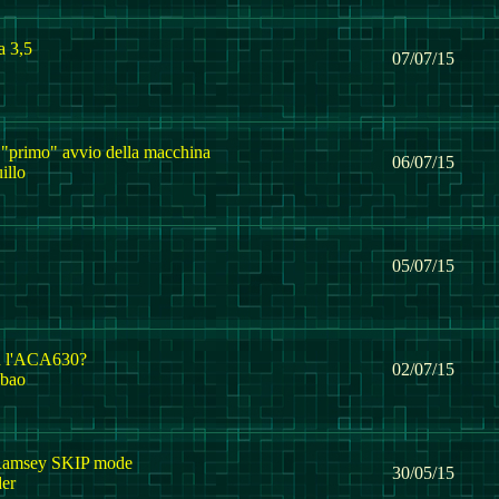
a 3,5
07/07/15
 "primo" avvio della macchina
06/07/15
illo
05/07/15
iú l'ACA630?
02/07/15
lbao
 Ramsey SKIP mode
30/05/15
er