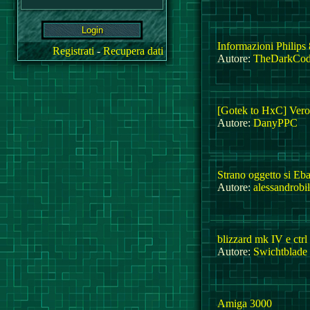
Informazioni Philips
Registrati
-
Recupera dati
Autore:
TheDarkCod
[Gotek to HxC] Vero 
Autore:
DanyPPC
Strano oggetto si Eb
Autore:
alessandrobi
blizzard mk IV e ctr
Autore:
Swichtblade
Amiga 3000