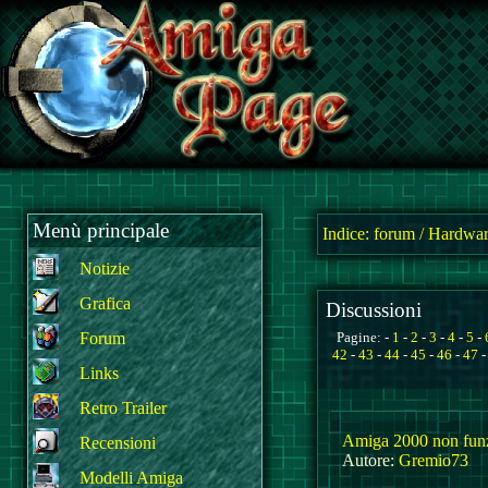
Menù principale
Indice:
forum
/
Hardwar
Notizie
Grafica
Discussioni
Forum
Pagine: -
1
-
2
-
3
-
4
-
5
-
42
-
43
-
44
-
45
-
46
-
47
Links
Retro Trailer
Amiga 2000 non funzi
Recensioni
Autore:
Gremio73
Modelli Amiga