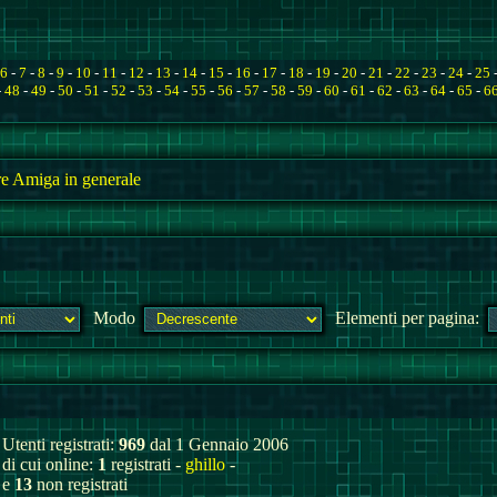
6
-
7
-
8
-
9
-
10
-
11
-
12
-
13
-
14
-
15
-
16
-
17
-
18
-
19
-
20
-
21
-
22
-
23
-
24
-
25
-
48
-
49
-
50
-
51
-
52
-
53
-
54
-
55
-
56
-
57
-
58
-
59
-
60
-
61
-
62
-
63
-
64
-
65
-
6
e Amiga in generale
Modo
Elementi per pagina:
Utenti registrati:
969
dal 1 Gennaio 2006
di cui online:
1
registrati -
ghillo
-
e
13
non registrati