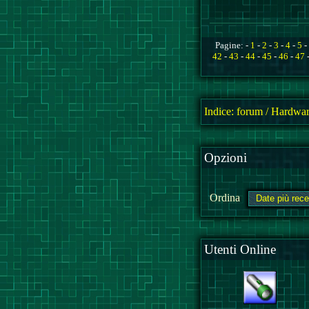
Pagine: -
1
-
2
-
3
-
4
-
5
-
42
-
43
-
44
-
45
-
46
-
47
Indice:
forum
/
Hardwar
Opzioni
Ordina
Utenti Online