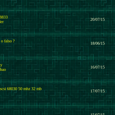
 8833
20/07/15
er
o falso ?
18/06/15
ay
16/07/15
lbao
l scsi 68030 50 mhz 32 mb
17/07/15
15/07/15