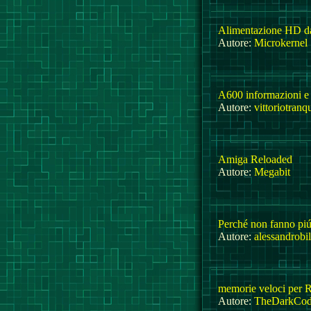
Alimentazione HD d
Autore:
Microkernel
A600 informazioni e
Autore:
vittoriotranqu
Amiga Reloaded
Autore:
Megabit
Perché non fanno p
Autore:
alessandrobi
memorie veloci per
Autore:
TheDarkCod