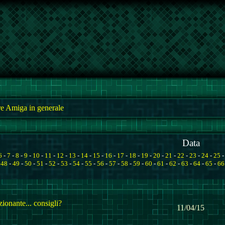
e Amiga in generale
Data
6
-
7
-
8
-
9
-
10
-
11
-
12
-
13
-
14
-
15
-
16
-
17
-
18
-
19
-
20
-
21
-
22
-
23
-
24
-
25
-
48
-
49
-
50
-
51
-
52
-
53
-
54
-
55
-
56
-
57
-
58
-
59
-
60
-
61
-
62
-
63
-
64
-
65
-
66
onante... consigli?
11/04/15