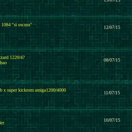
1084 "si oscura"
12/07/15
zzard 1220/4?
08/07/15
lbao
b x super kickrom amiga1200/4000
11/07/15
10/07/15
er