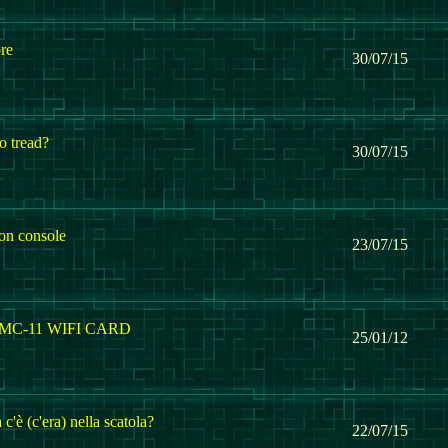
re
30/07/15
io tread?
30/07/15
on console
23/07/15
r MC-11 WIFI CARD
25/01/12
c'è (c'era) nella scatola?
22/07/15