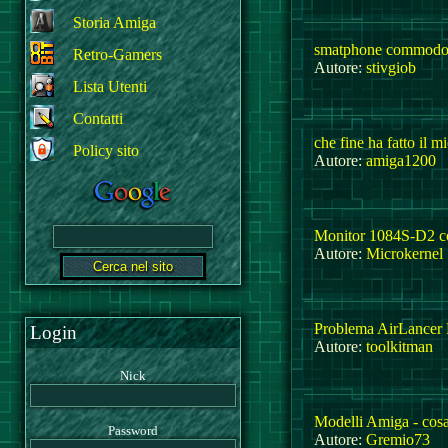
Storia Amiga
smatphone commodo
Retro-Gamers
Autore:
stivgiob
Lista Utenti
Contatti
che fine ha fatto il m
Policy sito
Autore:
amiga1200
Monitor 1084S-D2 c
Autore:
Microkernel
Problema AirLance
Login
Autore:
toolkitman
Nick
Modelli Amiga - cosa 
Password
Autore:
Gremio73