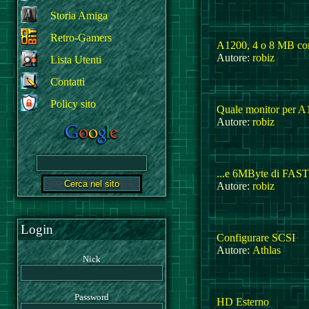
Storia Amiga
Retro-Gamers
A1200, 4 o 8 MB co
Autore:
robiz
Lista Utenti
Contatti
Policy sito
Quale monitor per A
Autore:
robiz
...e 6MByte di FAS
Autore:
robiz
Login
Configurare SCSI
Autore:
Athlas
Nick
Password
HD Esterno