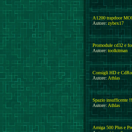
A1200 trapdoor MOD
Autore:
zybex17
Promodule cd32 e fo
Autore:
toolkitman
Consigli HD e CdR
Autore:
Athlas
Spazio insufficente !!
Autore:
Athlas
Amiga 500 Plus e Pr