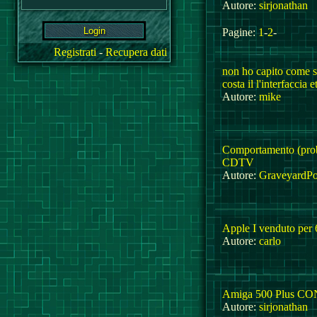
Autore:
sirjonathan
Pagine:
1
-
2
-
Registrati
-
Recupera dati
non ho capito come si
costa il l'interfaccia 
Autore:
mike
Comportamento (pro
CDTV
Autore:
GraveyardP
Apple I venduto per
Autore:
carlo
Amiga 500 Plus C
Autore:
sirjonathan