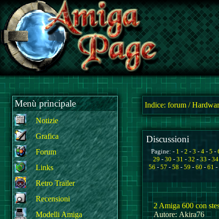
Menù principale
Indice:
forum
/
Hardwar
Notizie
Grafica
Discussioni
Forum
Pagine: -
1
-
2
-
3
-
4
-
5
-
29
-
30
-
31
-
32
-
33
-
34
Links
56
-
57
-
58
-
59
-
60
-
61
-
Retro Trailer
Recensioni
2 Amiga 600 con stes
Modelli Amiga
Autore: Akira76