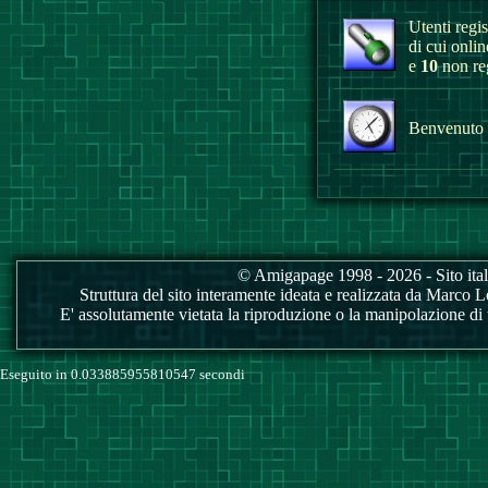
Utenti regist
di cui onli
e
10
non reg
Benvenuto a
© Amigapage 1998 - 2026 - Sito itali
Struttura del sito interamente ideata e realizzata da Marco Love
E' assolutamente vietata la riproduzione o la manipolazione di tu
Eseguito in 0.033885955810547 secondi