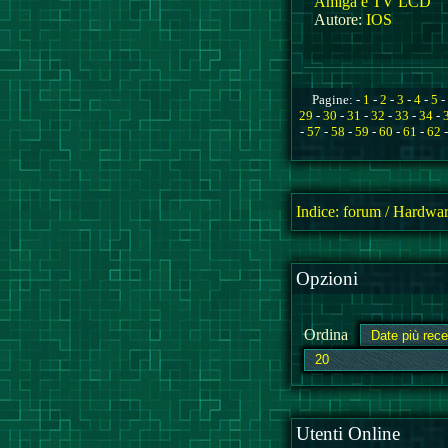
Amiga e TV LCD
Autore:
IOS
Pagine: -
1
-
2
-
3
-
4
-
5
-
29
-
30
-
31
-
32
-
33
-
34
-
-
57
-
58
-
59
-
60
-
61
-
62
Indice:
forum
/
Hardwar
Opzioni
Ordina
Utenti Online