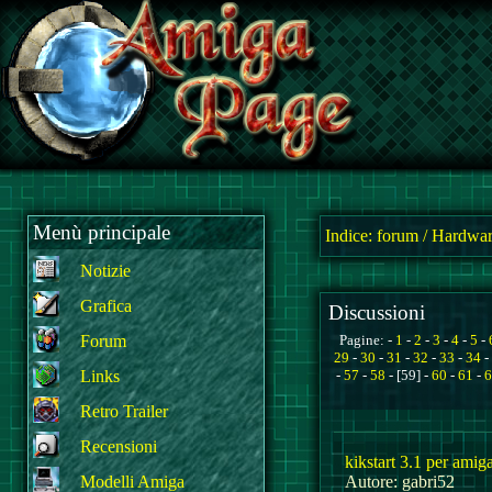
Menù principale
Indice:
forum
/
Hardwar
Notizie
Grafica
Discussioni
Forum
Pagine: -
1
-
2
-
3
-
4
-
5
-
29
-
30
-
31
-
32
-
33
-
34
-
Links
-
57
-
58
- [59] -
60
-
61
-
6
Retro Trailer
Recensioni
kikstart 3.1 per amig
Modelli Amiga
Autore: gabri52