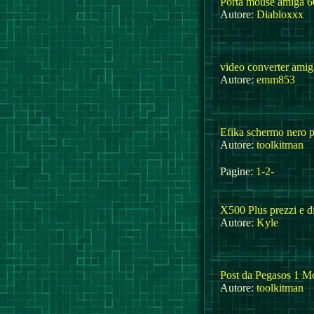
Porta mouse amiga 6
Autore:
Diabloxxx
video converter ami
Autore:
emm853
Efika schermo nero 
Autore:
toolkitman
Pagine:
1
-
2
-
X500 Plus prezzi e di
Autore:
Kyle
Post da Pegasos 1 M
Autore:
toolkitman