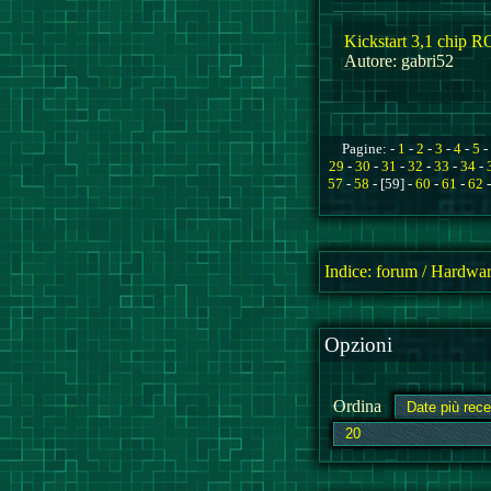
Kickstart 3,1 chip
Autore: gabri52
Pagine: -
1
-
2
-
3
-
4
-
5
-
29
-
30
-
31
-
32
-
33
-
34
-
57
-
58
- [59] -
60
-
61
-
62
Indice:
forum
/
Hardwar
Opzioni
Ordina