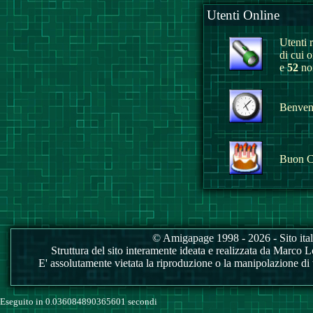
Utenti Online
Utenti r
di cui 
e
52
non
Benvenu
Buon C
© Amigapage 1998 - 2026 - Sito itali
Struttura del sito interamente ideata e realizzata da Marco Love
E' assolutamente vietata la riproduzione o la manipolazione di tu
Eseguito in 0.036084890365601 secondi