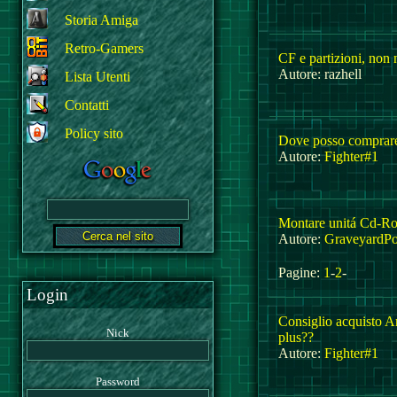
Storia Amiga
Retro-Gamers
CF e partizioni, non 
Autore: razhell
Lista Utenti
Contatti
Policy sito
Dove posso comprare
Autore:
Fighter#1
Montare unitá Cd-R
Autore:
GraveyardP
Pagine:
1
-
2
-
Login
Consiglio acquisto 
Nick
plus??
Autore:
Fighter#1
Password