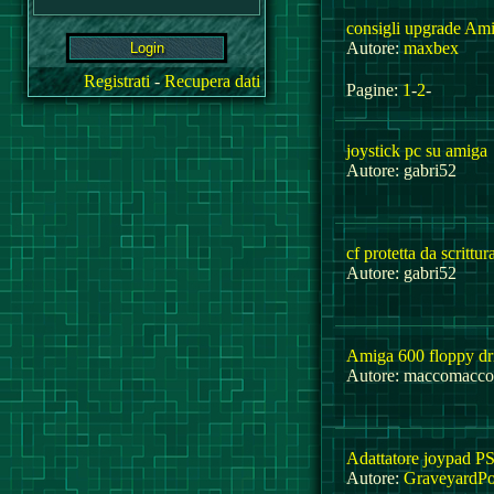
consigli upgrade Am
Autore:
maxbex
Registrati
-
Recupera dati
Pagine:
1
-
2
-
joystick pc su amiga
Autore: gabri52
cf protetta da scrittur
Autore: gabri52
Amiga 600 floppy dr
Autore: maccomacco
Adattatore joypad P
Autore:
GraveyardP