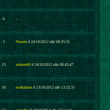
0
-
3
Nzunta
il 24/10/2012 alle 09.35.51
15
saimon69
il 24/10/2012 alle 08.45.47
18
toolkitman
il 23/10/2012 alle 13.52.51