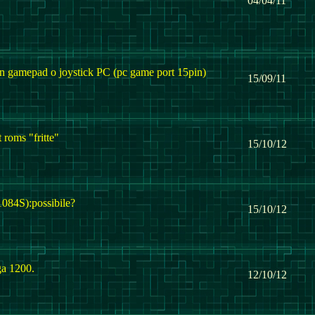
04/04/11
un gamepad o joystick PC (pc game port 15pin)
15/09/11
 roms "fritte"
15/10/12
1084S):possibile?
15/10/12
a 1200.
12/10/12