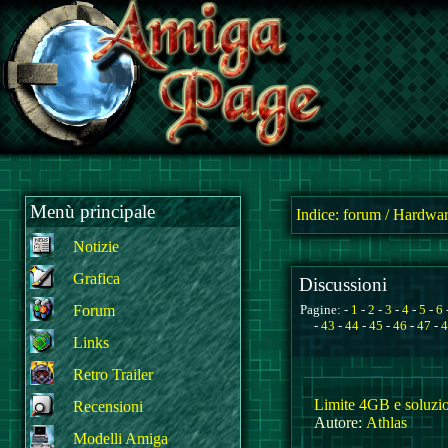
Menù principale
Indice:
forum
/
Hardwar
Notizie
Grafica
Discussioni
Forum
Pagine: -
1
-
2
-
3
-
4
-
5
-
6
-
43
-
44
-
45
-
46
-
47
-
4
Links
Retro Trailer
Limite 4GB e soluzio
Recensioni
Autore:
Athlas
Modelli Amiga