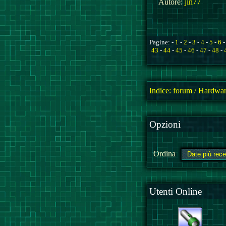
Autore:
jin77
Pagine: -
1
-
2
-
3
-
4
-
5
-
6
43
-
44
-
45
-
46
-
47
-
48
-
Indice:
forum
/
Hardwar
Opzioni
Ordina
Utenti Online