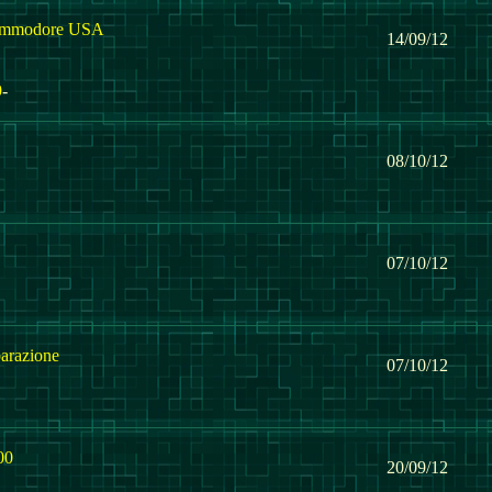
ommodore USA
14/09/12
9
-
08/10/12
07/10/12
parazione
07/10/12
00
20/09/12