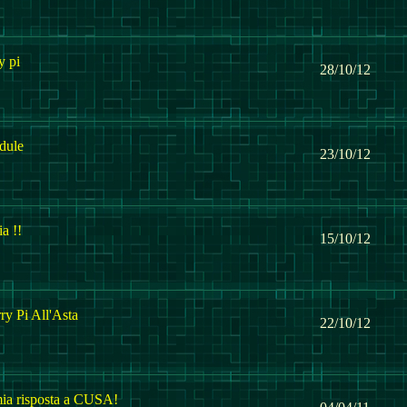
y pi
28/10/12
dule
23/10/12
a !!
15/10/12
y Pi All'Asta
22/10/12
ia risposta a CUSA!