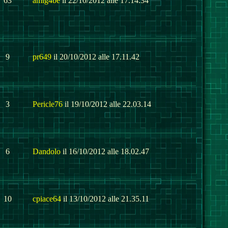
63
amig4be
il 22/10/2012 alle 17.14.34
9
pr649
il 20/10/2012 alle 17.11.42
3
Pericle76
il 19/10/2012 alle 22.03.14
6
Dandolo
il 16/10/2012 alle 18.02.47
10
cpiace64
il 13/10/2012 alle 21.35.11