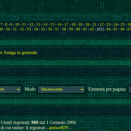
-
7
-
8
-
9
-
10
-
11
-
12
-
13
-
14
-
15
-
16
-
17
-
18
-
19
-
20
-
21
-
22
-
23
-
24
-
25
-
2
49
-
50
-
51
-
52
-
53
-
54
-
55
-
56
-
57
-
58
-
59
-
60
-
61
-
62
- [63] -
64
-
65
-
66
-
6
e Amiga in generale
Modo
Elementi per pagina:
Utenti registrati:
969
dal 1 Gennaio 2006
di cui online:
1
registrati -
amiwell79
-