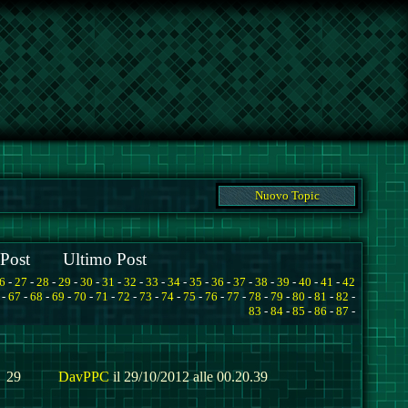
Nuovo Topic
Post
Ultimo Post
6
-
27
-
28
-
29
-
30
-
31
-
32
-
33
-
34
-
35
-
36
-
37
-
38
-
39
-
40
-
41
-
42
-
67
-
68
-
69
-
70
-
71
-
72
-
73
-
74
-
75
-
76
-
77
-
78
-
79
-
80
-
81
-
82
-
83
-
84
-
85
-
86
-
87
-
29
DavPPC
il 29/10/2012 alle 00.20.39