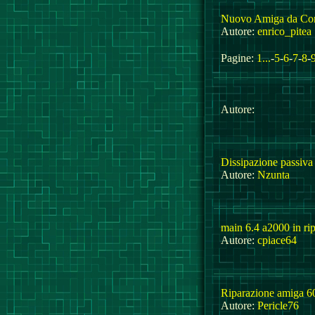
Nuovo Amiga da C
Autore:
enrico_pitea
Pagine:
1...
-
5
-
6
-
7
-
8
-
Autore:
Dissipazione passiva
Autore:
Nzunta
main 6.4 a2000 in ri
Autore:
cpiace64
Riparazione amiga 6
Autore:
Pericle76