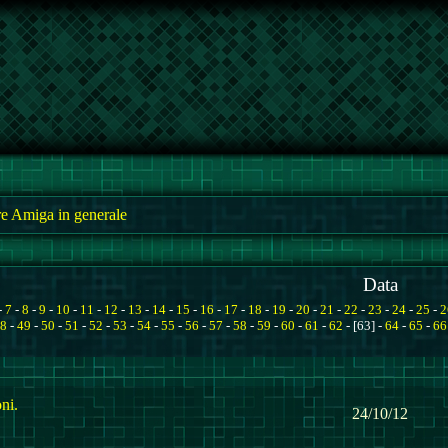
e Amiga in generale
Data
-
7
-
8
-
9
-
10
-
11
-
12
-
13
-
14
-
15
-
16
-
17
-
18
-
19
-
20
-
21
-
22
-
23
-
24
-
25
-
2
8
-
49
-
50
-
51
-
52
-
53
-
54
-
55
-
56
-
57
-
58
-
59
-
60
-
61
-
62
- [63] -
64
-
65
-
66
ni.
24/10/12