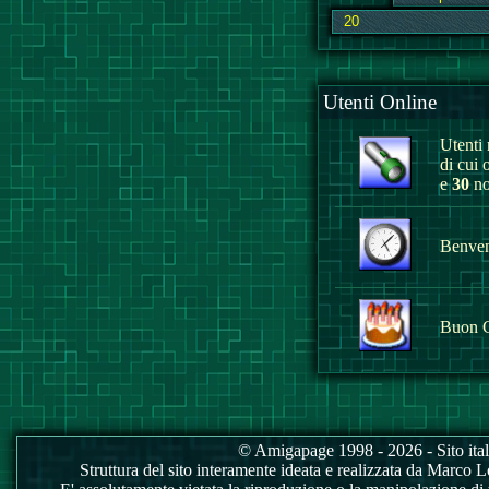
Utenti Online
Utenti r
di cui 
e
30
no
Benvenu
Buon 
© Amigapage 1998 - 2026 - Sito itali
Struttura del sito interamente ideata e realizzata da Marco Love