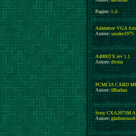
Pagine:
1
-
2
-
Adattatore VGA Am
Autore:
sasuke1975
A4000TX rev 1.1
Autore:
divina
PCMCIA CARD MU
Autore:
ilBarbax
Sony CXA2075M A
Autore:
gladiorosso0