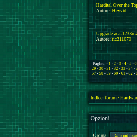
Hardital Over the T
Autore:
Heyvid
Upgrade aca-1233n
Autore:
ric311070
Pagine: -
1
-
2
-
3
-
4
-
5
-
6
29
-
30
-
31
-
32
-
33
-
34
-
57
-
58
-
59
-
60
-
61
-
62
-
Indice:
forum
/
Hardwar
Opzioni
Ordina