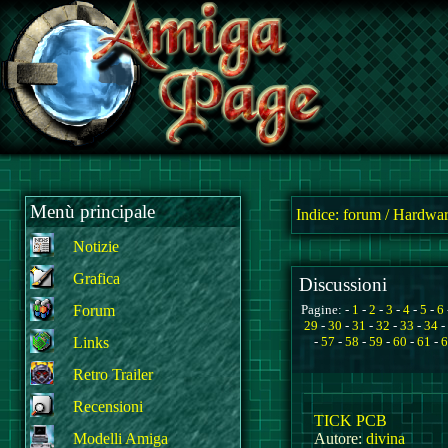
Menù principale
Indice:
forum
/
Hardwar
Notizie
Grafica
Discussioni
Forum
Pagine: -
1
-
2
-
3
-
4
-
5
-
6
29
-
30
-
31
-
32
-
33
-
34
-
Links
-
57
-
58
-
59
-
60
-
61
-
6
Retro Trailer
Recensioni
TICK PCB
Modelli Amiga
Autore:
divina