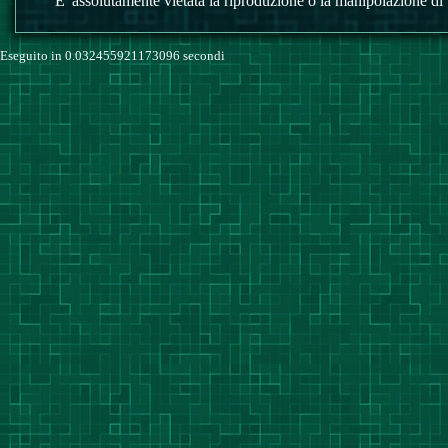
E' assolutamente vietata la riproduzione o la manipolazione di tu
Eseguito in 0.032455921173096 secondi