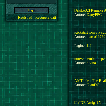
[Akiko32] Remake 
Autore:
DanyPPC
Registrati
-
Recupera dati
Kickstart rom 3.x su
Autore:
marco16779
Pagine:
1
-
2
-
nuove membrane per
Autore:
divina
AMTrade - The Real
Autore:
GianDO
[4xIDE Amiga] Non f