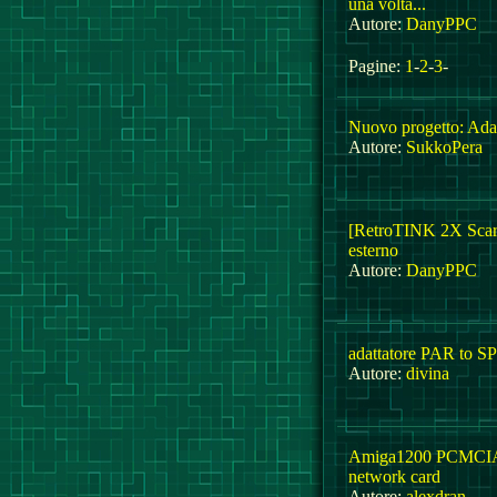
una volta...
Autore:
DanyPPC
Pagine:
1
-
2
-
3
-
Nuovo progetto: Adat
Autore:
SukkoPera
[RetroTINK 2X Scar
esterno
Autore:
DanyPPC
adattatore PAR to SP
Autore:
divina
Amiga1200 PCMCIA
network card
Autore:
alexdran