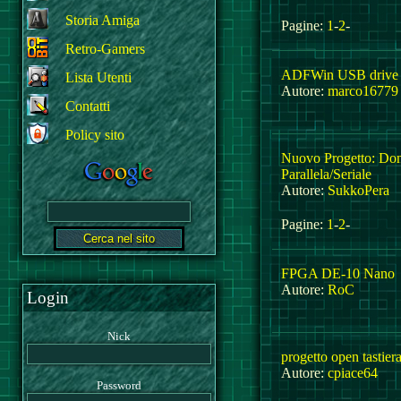
Storia Amiga
Pagine:
1
-
2
-
Retro-Gamers
ADFWin USB drive
Lista Utenti
Autore:
marco16779
Contatti
Policy sito
Nuovo Progetto: Don
Parallela/Seriale
Autore:
SukkoPera
Pagine:
1
-
2
-
FPGA DE-10 Nano
Autore:
RoC
Login
Nick
progetto open tastier
Autore:
cpiace64
Password