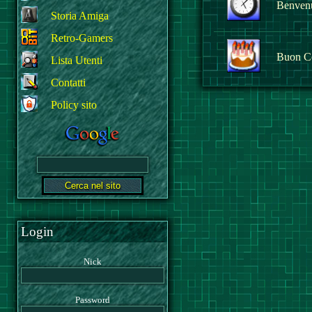
Benvenut
Storia Amiga
Retro-Gamers
Buon C
Lista Utenti
Contatti
Policy sito
Login
Nick
Password