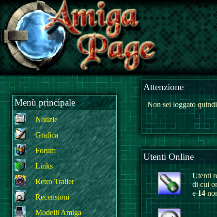
Attenzione
Menù principale
Non sei loggato quindi
Notizie
Grafica
Forum
Utenti Online
Links
Utenti re
Retro Trailer
di cui o
e
14
non
Recensioni
Modelli Amiga