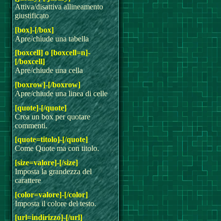
Attiva/disattiva allineamento
giustificato
[box]-[/box]
Apre/chiude una tabella
[boxcell] o [boxcell=n]-
[/boxcell]
Apre/chiude una cella
[boxrow]-[/boxrow]
Apre/chiude una linea di celle
[quote]-[/quote]
Crea un box per quotare
commenti.
[quote=titolo]-[/quote]
Come Quote ma con titolo.
[size=valore]-[/size]
Imposta la grandezza del
carattere
[color=valore]-[/color]
Imposta il colore del testo.
[url=indirizzo]-[/url]