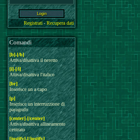
Registrati
-
Recupera dati
Comandi
[b]-[/b]
Attiva/disattiva il neretto
[i]-[/i]
Attiva/disattiva l'italico
[br]
Inserisce un a capo
[p]
Inserisce un interruzzione di
paragrafo
[center]-[/center]
Attiva/disattiva allineamento
centrato
[justify]-[/justify]