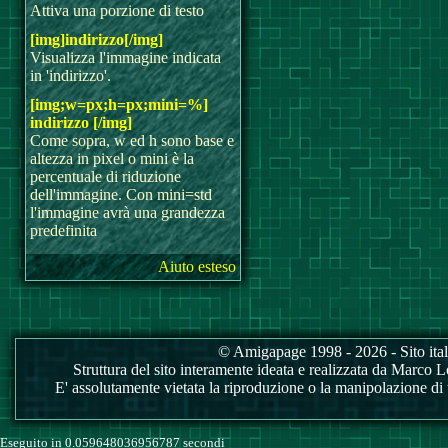
Attiva una porzione di testo
[img]indirizzo[/img]
Visualizza l'immagine indicata
in 'indirizzo'.
[img;w=px;h=px;mini=%]
indirizzo [/img]
Come sopra, w ed h sono base e
altezza in pixel o mini è la
percentuale di riduzione
dell'immagine. Con mini=std
l'immagine avrà una grandezza
predefinita
Aiuto esteso
© Amigapage 1998 - 2026 - Sito itali
Struttura del sito interamente ideata e realizzata da Marco Love
E' assolutamente vietata la riproduzione o la manipolazione di tu
Eseguito in 0.059648036956787 secondi